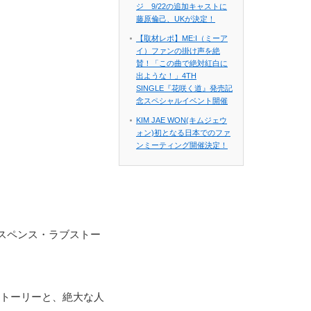
ジ 9/22の追加キャストに
藤原倫己、UKが決定！
【取材レポ】ME:I（ミーア
イ）ファンの掛け声を絶
賛！「この曲で絶対紅白に
出ような！」4TH
SINGLE『花咲く道』発売記
念スペシャルイベント開催
KIM JAE WON(キムジェウ
ォン)初となる日本でのファ
ンミーティング開催決定！
スペンス・ラブストー
ストーリーと、絶大な人