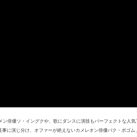
メン俳優ソ・イングクや、歌にダンスに演技もパーフェクトな人気
役まで見事に演じ分け、オファーが絶えないカメレオン俳優パク・ボゴ