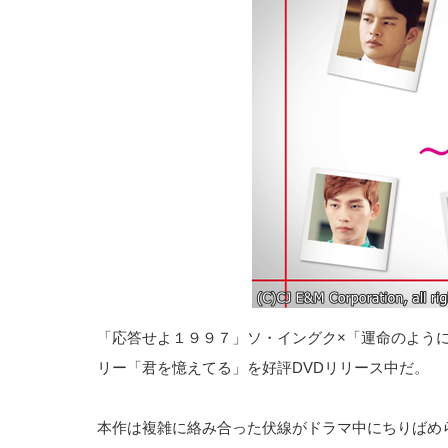
「応答せよ１９９７」ソ・イングク×「運命のよう
リー「君を憶えてる」を好評DVDリリース中だ。
本作は複雑に絡み合った伏線がドラマ中にちりばめ