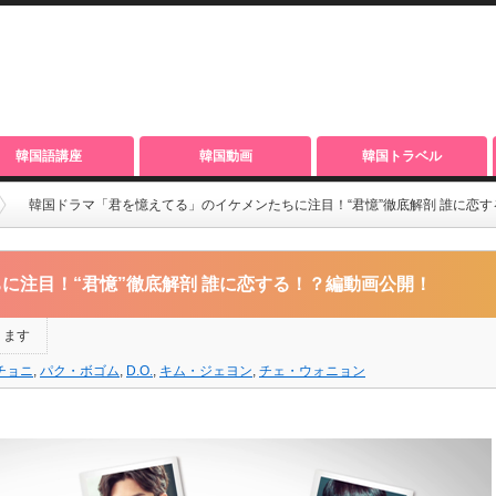
韓国語講座
韓国動画
韓国トラベル
韓国ドラマ「君を憶えてる」のイケメンたちに注目！“君憶”徹底解剖 誰に恋
に注目！“君憶”徹底解剖 誰に恋する！？編動画公開！
ります
チョニ
,
パク・ボゴム
,
D.O.
,
キム・ジェヨン
,
チェ・ウォニョン