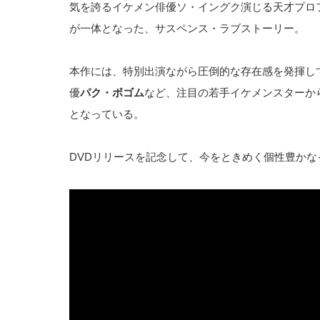
気を誇るイケメン俳優ソ・イングク演じる天才プロ
が一体となった、サスペンス・ラブストーリー。
本作には、特別出演ながら圧倒的な存在感を発揮し
優
パク・ボゴム
など、注目の若手イケメンスターか
となっている。
DVDリリースを記念して、今をときめく個性豊かな