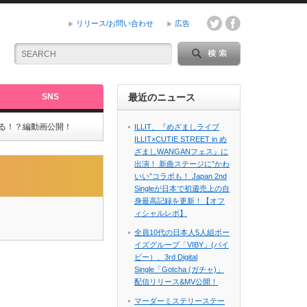
リリース/お問い合わせ
広告
SNS
最近のニュース
する！？編動画公開！
ILLIT、『めざましライブ
ILLIT×CUTIE STREET in め
ざましWANGANフェス』に
出演！ 新曲ステージに”かわ
いい”コラボも！ Japan 2nd
Singleが日本で初週売上の自
身最高記録を更新！【オフ
ィシャルレポ】
全員10代の日本人5人組ボー
イズグループ「VIBY」(バイ
ビー）、3rd Digital
Single「Gotcha (ガチャ)」
配信リリース&MV公開！
マーダーミステリーステー