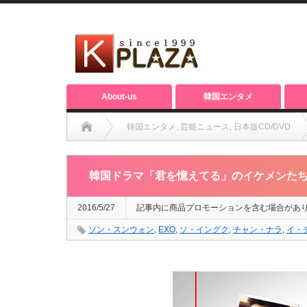
About-us
韓国エンタメ
韓国エンタメ
,
芸能ニュース
,
日本版CD/DVD
韓国ドラマ「君を憶えてる」のイケメンたち
2016/5/27
記事内に商品プロモーションを含む場合があ
ソン・スンウォン
,
EXO
,
ソ・イングク
,
チャン・ナラ
,
イ・