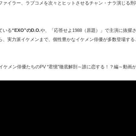
ファイラー、ラブコメを次々とヒットさせるチャン・ナラ演じる刑
ている
“EXO”のD.O.
や、「応答せよ1988（原題）」で主演に抜擢
ら、実力派イケメンまで、個性豊かなイケメン俳優が多数登場する
イケメン俳優たちのPV “君憶”徹底解剖～誰に恋する！？編～動画