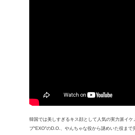
韓国では美しすぎるキス顔として人気の実力派イケ
プ“EXO”のD.O.、やんちゃな役から謎めいた