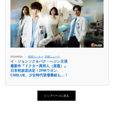
2014/9/24
韓国エンタメ
,
芸能ニュース
イ・ジョンソク＆パク・へジン主演
最新作『ドクター異邦人（原題）』
日本初放送決定！2PMウヨン、
CNBLUE、少女時代登場番組も…！
トップページに戻る