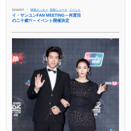
2016/5/7
韓国エンタメ
,
芸能ニュース
,
イベント
イ・サンユンFAN MEETING～何度目
の二十歳?!～イベント開催決定