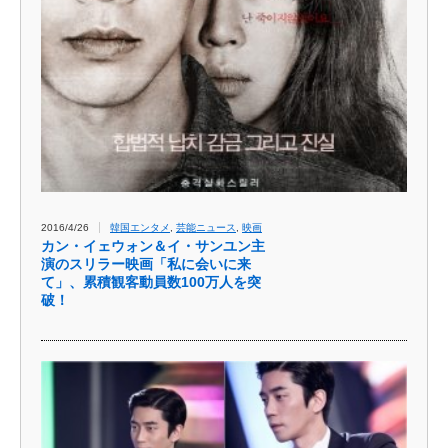
2016/4/26
韓国エンタメ
,
芸能ニュース
,
映画
カン・イェウォン＆イ・サンユン主
演のスリラー映画「私に会いに来
て」、累積観客動員数100万人を突
破！