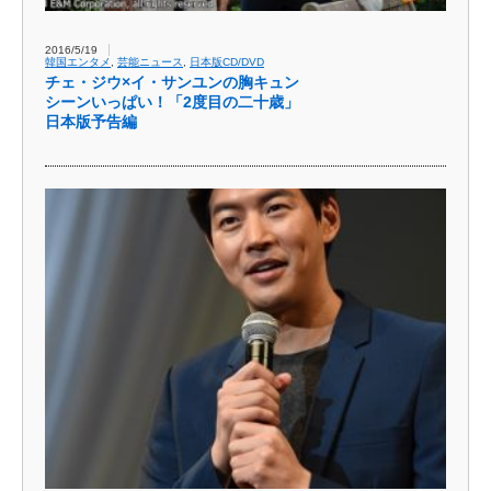
2016/5/19
韓国エンタメ
,
芸能ニュース
,
日本版CD/DVD
チェ・ジウ×イ・サンユンの胸キュン
シーンいっぱい！「2度目の二十歳」
日本版予告編