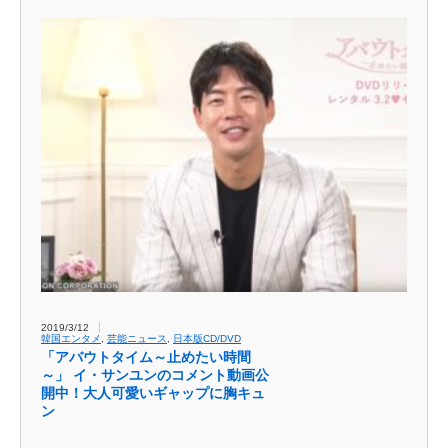
2019/3/12
韓国エンタメ
,
芸能ニュース
,
日本版CD/DVD
「アバウトタイム～止めたい時間
～」 イ・サンユンのコメント動画公
開中！大人可愛いギャップに胸キュ
ン