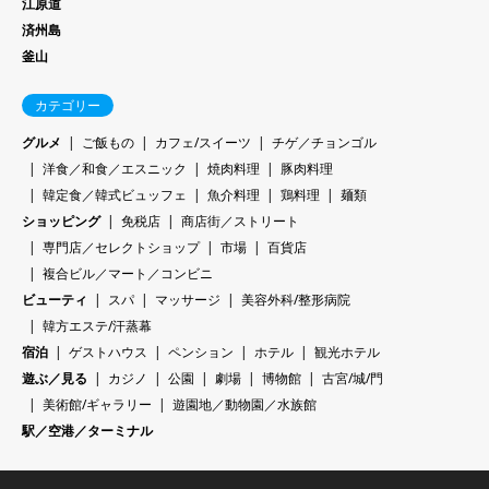
江原道
済州島
釜山
カテゴリー
グルメ
ご飯もの
カフェ/スイーツ
チゲ／チョンゴル
洋食／和食／エスニック
焼肉料理
豚肉料理
韓定食／韓式ビュッフェ
魚介料理
鶏料理
麺類
ショッピング
免税店
商店街／ストリート
専門店／セレクトショップ
市場
百貨店
複合ビル／マート／コンビニ
ビューティ
スパ
マッサージ
美容外科/整形病院
韓方エステ/汗蒸幕
宿泊
ゲストハウス
ペンション
ホテル
観光ホテル
遊ぶ／見る
カジノ
公園
劇場
博物館
古宮/城/門
美術館/ギャラリー
遊園地／動物園／水族館
駅／空港／ターミナル