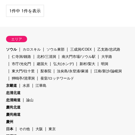
1件中 1件を表示
エリア
ソウル
カロスキル
ソウル東部
三成洞/COEX
乙支路/忠武路
仁寺洞/鍾路
北村/三清洞
南大門市場/ソウル駅
大学路
市庁/光化門
建国大
弘大(ホンデ)
新村/梨大
明洞
東大門/往十里
梨泰院
汝矣島/永登浦/麻浦
江南/新沙/論峴洞
狎鴎亭/清潭洞
蚕室/ロッテワールド
京畿道
水原
江華島
忠清北道
忠清南道
論山
慶尚北道
慶尚南道
慶州
日本
その他
大阪
東京