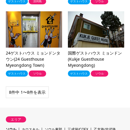
ゲストハウス
済州島
ゲストハウス
ソウル
24ゲストハウス ミョンドンタ
国際ゲストハウス ミョンドン
ウン(24 Guesthouse
(Kukje Guesthouse
Myeongdong Town)
Myeongdong)
ゲストハウス
ソウル
ゲストハウス
ソウル
8件中 1〜8件を表示
エリア
ソウル
カロスキル
ソウル東部
三成洞/COEX
乙支路/忠武路