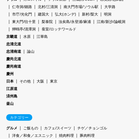
仁寺洞/鍾路
北村/三清洞
南大門市場/ソウル駅
大学路
市庁/光化門
建国大
弘大(ホンデ)
新村/梨大
明洞
東大門/往十里
梨泰院
汝矣島/永登浦/麻浦
江南/新沙/論峴洞
狎鴎亭/清潭洞
蚕室/ロッテワールド
京畿道
水原
江華島
忠清北道
忠清南道
論山
慶尚北道
慶尚南道
慶州
日本
その他
大阪
東京
江原道
済州島
釜山
カテゴリー
グルメ
ご飯もの
カフェ/スイーツ
チゲ／チョンゴル
洋食／和食／エスニック
焼肉料理
豚肉料理