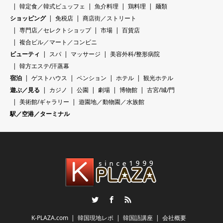
韓定食／韓式ビュッフェ
魚介料理
鶏料理
麺類
ショッピング
免税店
商店街／ストリート
専門店／セレクトショップ
市場
百貨店
複合ビル／マート／コンビニ
ビューティ
スパ
マッサージ
美容外科/整形病院
韓方エステ/汗蒸幕
宿泊
ゲストハウス
ペンション
ホテル
観光ホテル
遊ぶ／見る
カジノ
公園
劇場
博物館
古宮/城/門
美術館/ギャラリー
遊園地／動物園／水族館
駅／空港／ターミナル
Twitter
Facebook
RSS
K-PLAZA.com
韓国現地レポ
韓国語講座
会社概要