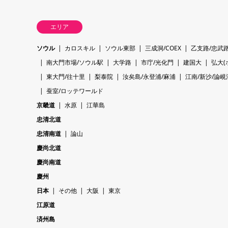
エリア
ソウル
カロスキル
ソウル東部
三成洞/COEX
乙支路/忠武
南大門市場/ソウル駅
大学路
市庁/光化門
建国大
弘大(
東大門/往十里
梨泰院
汝矣島/永登浦/麻浦
江南/新沙/論峴
蚕室/ロッテワールド
京畿道
水原
江華島
忠清北道
忠清南道
論山
慶尚北道
慶尚南道
慶州
日本
その他
大阪
東京
江原道
済州島