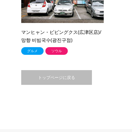
マンヒャン・ビビングクス(広津区店)/
망향 비빔국수(광진구점)
グルメ
ソウル
トップページに戻る