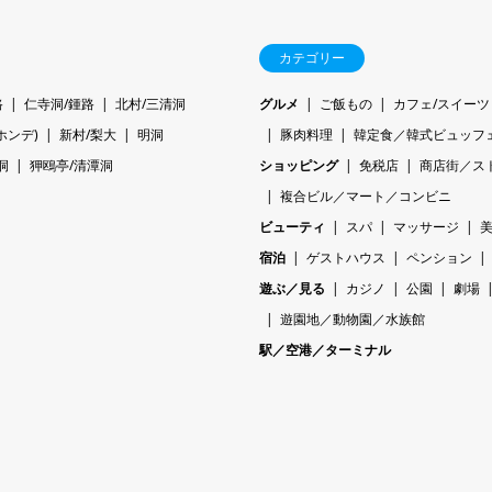
カテゴリー
路
仁寺洞/鍾路
北村/三清洞
グルメ
ご飯もの
カフェ/スイーツ
ホンデ)
新村/梨大
明洞
豚肉料理
韓定食／韓式ビュッフ
洞
狎鴎亭/清潭洞
ショッピング
免税店
商店街／ス
複合ビル／マート／コンビニ
ビューティ
スパ
マッサージ
宿泊
ゲストハウス
ペンション
遊ぶ／見る
カジノ
公園
劇場
遊園地／動物園／水族館
駅／空港／ターミナル