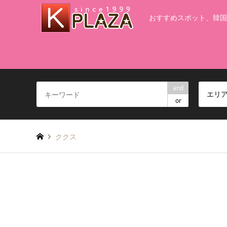
おすすめスポット、韓国
and
エリ
or
ククス