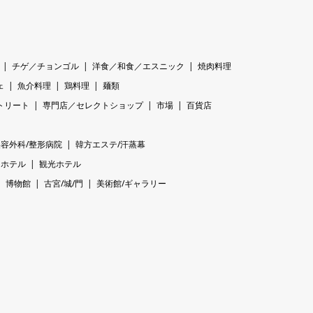
チゲ／チョンゴル
洋食／和食／エスニック
焼肉料理
ェ
魚介料理
鶏料理
麺類
トリート
専門店／セレクトショップ
市場
百貨店
美容外科/整形病院
韓方エステ/汗蒸幕
ホテル
観光ホテル
博物館
古宮/城/門
美術館/ギャラリー