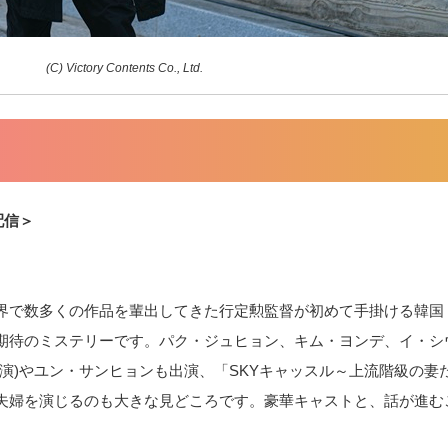
(C) Victory Contents Co., Ltd.
配信＞
界で数多くの作品を輩出してきた行定勲監督が初めて手掛ける韓国
期待のミステリーです。パク・ジュヒョン、キム・ヨンデ、イ・シ
演)やユン・サンヒョンも出演、「SKYキャッスル～上流階級の妻
夫婦を演じるのも大きな見どころです。豪華キャストと、話が進む