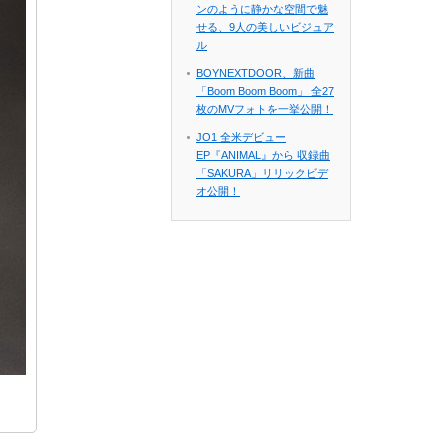
ンのように静かな空間で魅
せる、9人の美しいビジュア
ル
BOYNEXTDOOR、新曲
「Boom Boom Boom」 全27
枚のMVフォトを一挙公開！
JO1 全米デビュー
EP『ANIMAL』から 収録曲
「SAKURA」リリックビデ
オ公開！