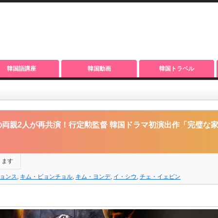
韓国語講座
韓国動画
韓国トラベル
！行定勲監督 韓国ドラマ初演出作「完璧な家族」韓国と同日 Leminoで日本独占配
の両親2人が再共演！行定勲監督 韓国ドラマ初演出作「完璧な
ります
ョンス
,
キム・ビョンチョル
,
キム・ヨンデ
,
イ・シウ
,
チェ・イェビン