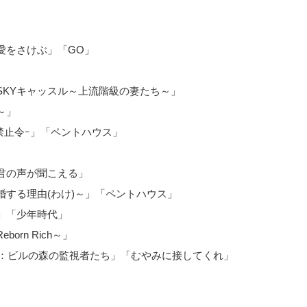
愛をさけぶ」「GO」
SKYキャッスル～上流階級の妻たち～」
～」
禁止令ｰ」「ペントハウス」
君の声が聞こえる」
する理由(わけ)～」「ペントハウス」
」「少年時代」
rn Rich～」
バーズ：ビルの森の監視者たち」「むやみに接してくれ」