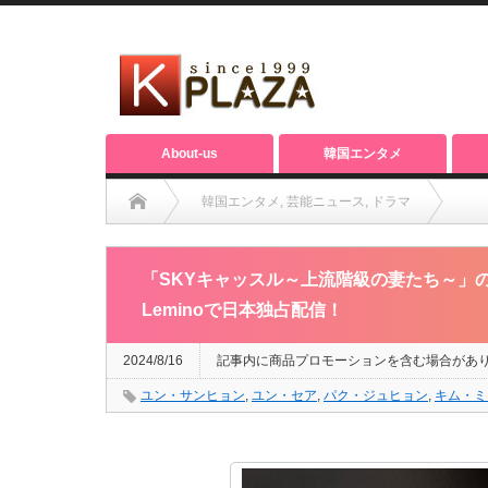
About-us
韓国エンタメ
韓国エンタメ
,
芸能ニュース
,
ドラマ
「SKYキャッスル～上流階級の妻たち～」の両親2人が再共演
「SKYキャッスル～上流階級の妻たち～」
Leminoで日本独占配信！
2024/8/16
記事内に商品プロモーションを含む場合があ
ユン・サンヒョン
,
ユン・セア
,
パク・ジュヒョン
,
キム・ミ