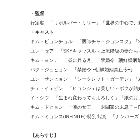
・監督
行定勲 「リボルバー・リリー」「世界の中心で、
・キャスト
キム・ビョンチョル 「医師チャ・ジョンスク」「
ユン・セア 「SKYキャッスル～上流階級の妻たち
キム・ヨンデ 「昼に昇る月」「禁婚令 ｰ朝鮮婚姻
パク・ジュヒョン 「禁婚令 ｰ朝鮮婚姻禁止令ｰ」
ユン・サンヒョン 「シークレット・ガーデン」「
チェ・イェビン 「ヒョンジェは美しい～ボクが結婚
イ・シウ 「生まれ変わってもよろしく」「紙の月
キム・ドヒョン 「涙の女王」「財閥家の末息子～Rebo
キム・ミョンス(INFINITE)-特別出演 「ナン
【あらすじ】