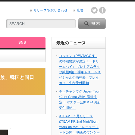
リリース/お問い合わせ
広告
SNS
最近のニュース
ヨウォン（PENTAGON）
の特別出演が決定！『ドリ
ームハイ』 プレミアムライ
信！
ブ続報!!第二弾キャスト＆ス
家族」韓国と同日
ペシャル企画発表 プレイ
ガイド先行受付開始
チ・チャンウク Japan Tour
~Just Come With~ 詳細決
定！ ポスター公開＆FC先行
受付開始！
&TEAM、 9月リリース
&TEAM KR 2nd Mini Album
‘Mark on Me’ トレーラーフ
ォト公開！ 映画のワンシー