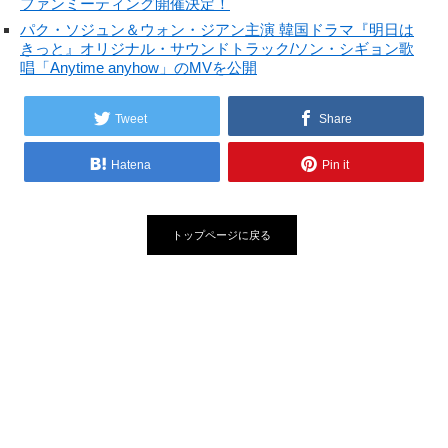
ファンミーティング開催決定！
パク・ソジュン＆ウォン・ジアン主演 韓国ドラマ『明日は
きっと』オリジナル・サウンドトラック/ソン・シギョン歌
唱「Anytime anyhow」のMVを公開
Tweet
Share
Hatena
Pin it
トップページに戻る