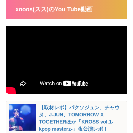
xooos(スス)のYou Tube動画
【取材レポ】パクソジュン、チャウ
ヌ、J-JUN、TOMORROW X
TOGETHERほか「KROSS vol.1-
kpop masterz-」夜公演レポ！