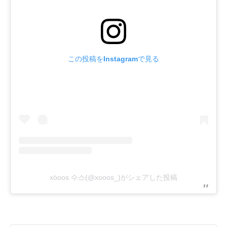
この投稿をInstagramで見る
xöoos 수스(@xooos_)がシェアした投稿