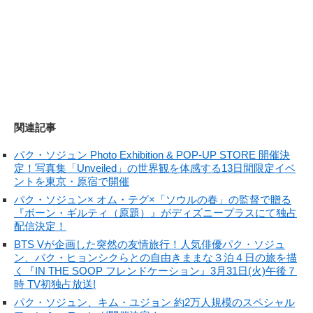
関連記事
パク・ソジュン Photo Exhibition & POP-UP STORE 開催決
定！写真集「Unveiled」の世界観を体感する13日間限定イベ
ントを東京・原宿で開催
パク・ソジュン× オム・テグ×「ソウルの春」の監督で贈る
『ボーン・ギルティ（原題）』がディズニープラスにて独占
配信決定！
BTS Vが企画した突然の友情旅行！人気俳優パク・ソジュ
ン、パク・ヒョンシクらとの自由きままな３泊４日の旅を描
く『IN THE SOOP フレンドケーション』3月31日(火)午後７
時 TV初独占放送!
パク・ソジュン、キム・ユジョン 約2万人規模のスペシャル