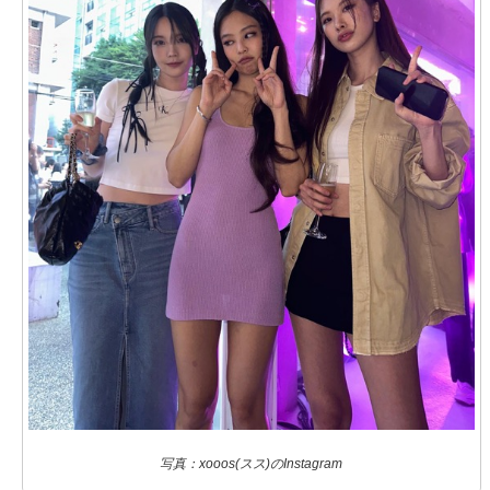
写真：xooos(スス)のInstagram