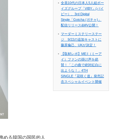
全員10代の日本人5人組ボー
イズグループ「VIBY」(バイ
ビー）、3rd Digital
Single「Gotcha (ガチャ)」
配信リリース&MV公開！
マーダーミステリーステー
ジ 9/22の追加キャストに
藤原倫己、UKが決定！
【取材レポ】ME:I（ミーア
イ）ファンの掛け声を絶
賛！「この曲で絶対紅白に
出ような！」4TH
SINGLE『花咲く道』発売記
念スペシャルイベント開催
務める韓国の国民的人