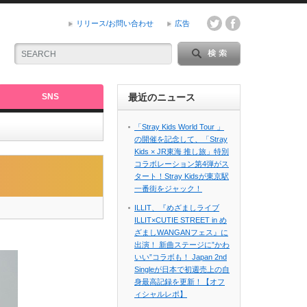
リリース/お問い合わせ
広告
SNS
最近のニュース
「Stray Kids World Tour 」
の開催を記念して、「Stray
Kids × JR東海 推し旅」特別
コラボレーション第4弾がス
タート！Stray Kidsが東京駅
一番街をジャック！
ILLIT、『めざましライブ
ILLIT×CUTIE STREET in め
ざましWANGANフェス』に
出演！ 新曲ステージに”かわ
いい”コラボも！ Japan 2nd
Singleが日本で初週売上の自
身最高記録を更新！【オフ
ィシャルレポ】