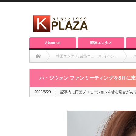
About-us
韓国エンタメ
韓国エンタメ
,
芸能ニュース
,
イベント
ハ・ジウォン ファンミーティングを8月に
2023/6/29
記事内に商品プロモーションを含む場合があ