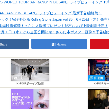
ORLD TOUR ‘ARIRANG’ IN BUSAN』ライブビューイング
R ‘ARIRANG’ IN BUSAN』ライブビューイング 最新予告編解禁！
ク！完全翻訳版Rolling Stone Japan vol.35 6月25日（木）発
YOUNG』本編映像解禁！さらに入場者プレゼント配布および上映劇場決定！
YOUNG』7月30日（水）から全国公開決定！さらに本ポスター画像＆予告
Share
Hatena
K-POPボーイズ動画
K-POPガ