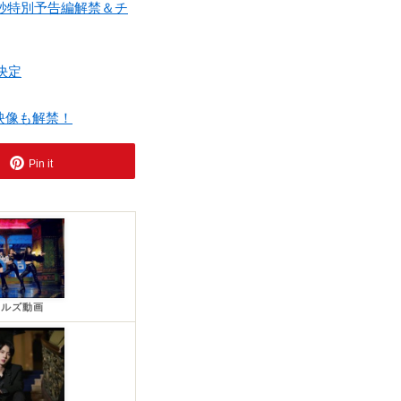
 15秒特別予告編解禁＆チ
売決定
編映像も解禁！
Pin it
ールズ動画