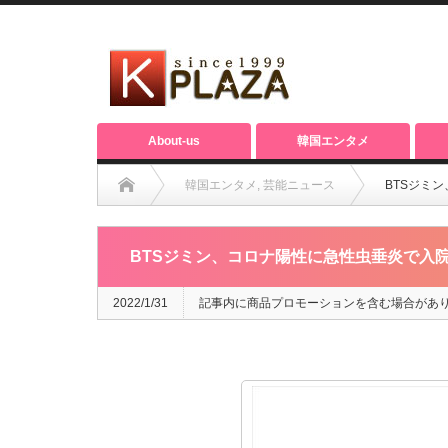
About-us
韓国エンタメ
韓国エンタメ
,
芸能ニュース
BTSジミ
BTSジミン、コロナ陽性に急性虫垂炎で入
2022/1/31
記事内に商品プロモーションを含む場合があ