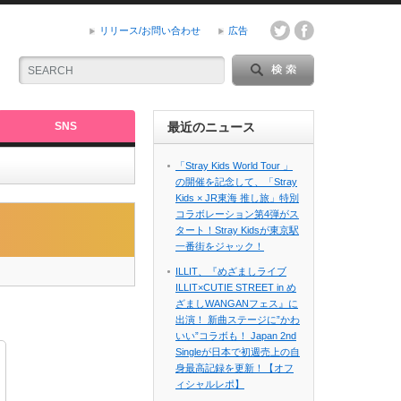
リリース/お問い合わせ
広告
SNS
最近のニュース
「Stray Kids World Tour 」
の開催を記念して、「Stray
Kids × JR東海 推し旅」特別
コラボレーション第4弾がス
タート！Stray Kidsが東京駅
一番街をジャック！
ILLIT、『めざましライブ
ILLIT×CUTIE STREET in め
ざましWANGANフェス』に
出演！ 新曲ステージに”かわ
いい”コラボも！ Japan 2nd
Singleが日本で初週売上の自
身最高記録を更新！【オフ
ィシャルレポ】