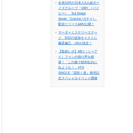
全員10代の日本人5人組ボー
イズグループ「VIBY」(バイ
ビー）、3rd Digital
Single「Gotcha (ガチャ)」
配信リリース&MV公開！
マーダーミステリーステー
ジ 9/22の追加キャストに
藤原倫己、UKが決定！
【取材レポ】ME:I（ミーア
イ）ファンの掛け声を絶
賛！「この曲で絶対紅白に
出ような！」4TH
SINGLE『花咲く道』発売記
念スペシャルイベント開催