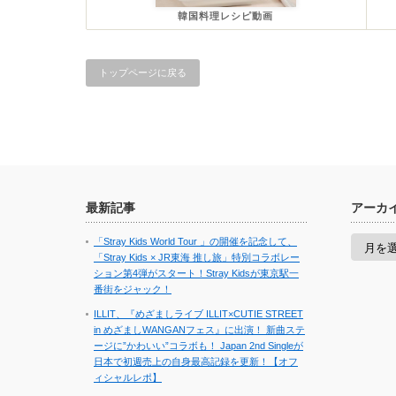
韓国料理レシピ動画
トップページに戻る
最新記事
アーカ
ア
「Stray Kids World Tour 」の開催を記念して、
ー
「Stray Kids × JR東海 推し旅」特別コラボレー
カ
ション第4弾がスタート！Stray Kidsが東京駅一
イ
番街をジャック！
ブ
ILLIT、『めざましライブ ILLIT×CUTIE STREET
in めざましWANGANフェス』に出演！ 新曲ステ
ージに”かわいい”コラボも！ Japan 2nd Singleが
日本で初週売上の自身最高記録を更新！【オフ
ィシャルレポ】