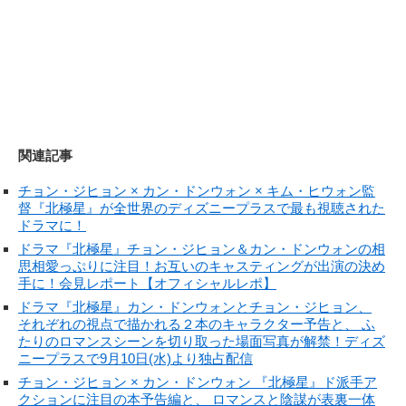
関連記事
チョン・ジヒョン × カン・ドンウォン × キム・ヒウォン監
督『北極星』が全世界のディズニープラスで最も視聴された
ドラマに！
ドラマ『北極星』チョン・ジヒョン＆カン・ドンウォンの相
思相愛っぷりに注目！お互いのキャスティングが出演の決め
手に！会見レポート【オフィシャルレポ】
ドラマ『北極星』カン・ドンウォンとチョン・ジヒョン、
それぞれの視点で描かれる２本のキャラクター予告と、 ふ
たりのロマンスシーンを切り取った場面写真が解禁！ディズ
ニープラスで9月10日(水)より独占配信
チョン・ジヒョン × カン・ドンウォン 『北極星』ド派手ア
クションに注目の本予告編と、 ロマンスと陰謀が表裏一体