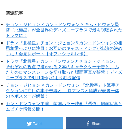
関連記事
チョン・ジヒョン × カン・ドンウォン × キム・ヒウォン監
督『北極星』が全世界のディズニープラスで最も視聴された
ドラマに！
ドラマ『北極星』チョン・ジヒョン＆カン・ドンウォンの相
思相愛っぷりに注目！お互いのキャスティングが出演の決め
手に！会見レポート【オフィシャルレポ】
ドラマ『北極星』カン・ドンウォンとチョン・ジヒョン、
それぞれの視点で描かれる２本のキャラクター予告と、 ふ
たりのロマンスシーンを切り取った場面写真が解禁！ディズ
ニープラスで9月10日(水)より独占配信
チョン・ジヒョン × カン・ドンウォン 『北極星』ド派手ア
クションに注目の本予告編と、 ロマンスと陰謀が表裏一体
の本ポスターが解禁！
カン・ドンウォン主演、韓国ホラー映画『憑依』場面写真と
ムビチケ情報公開！
Tweet
Share