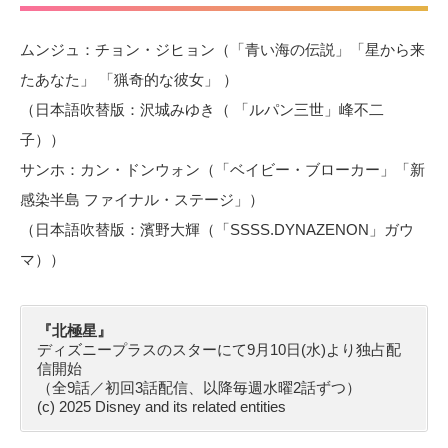
ムンジュ：チョン・ジヒョン（「青い海の伝説」「星から来
たあなた」 「猟奇的な彼女」 ）
（日本語吹替版：沢城みゆき（ 「ルパン三世」峰不二
子））
サンホ：カン・ドンウォン（「ベイビー・ブローカー」「新
感染半島 ファイナル・ステージ」）
（日本語吹替版：濱野大輝（「SSSS.DYNAZENON」ガウ
マ））
『北極星』
ディズニープラスのスターにて9月10日(水)より独占配
信開始
（全9話／初回3話配信、以降毎週水曜2話ずつ）
(c) 2025 Disney and its related entities