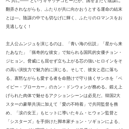
へ 共に――”というキャッチコピーだが、国をまたぐ陰謀に
翻弄されながらも、ふたりが共に向かおうとする運命の結末
とは―。陰謀の中でも切なげに輝く、ふたりのロマンスをお
見逃しなく！
主人公ムンジュを演じるのは、「青い海の伝説」「星から来
たあなた」「猟奇的な彼女」で知られる国民的女優チョン・
ジヒョン。脅威にも屈せず立ち上がる芯の強いヒロインをそ
の高い演技力で魅力的に演じる。そして、彼女と恋に落ち
る、寡黙ながらも愛する者を命懸けで守り抜くサンホを「ベ
イビー・ブローカー」のカン・ドンウォンが務める。鍛え上
げられた肉体で魅せるアクションシーンは必見だ。韓国2大
スターの豪華共演に加えて「愛の不時着」で共同監督を務
め、「涙の女王」もヒットに導いたキム・ヒウォン監督と
「シスターズ」を手掛けた脚本家チョン・ソギョンによる、