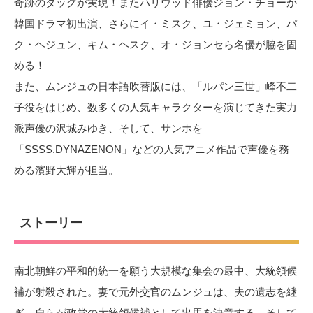
奇跡のタッグが実現！またハリウッド俳優ジョン・チョーが
韓国ドラマ初出演、さらにイ・ミスク、ユ・ジェミョン、パ
ク・ヘジュン、キム・ヘスク、オ・ジョンセら名優が脇を固
める！
また、ムンジュの日本語吹替版には、「ルパン三世」峰不二
子役をはじめ、数多くの人気キャラクターを演じてきた実力
派声優の沢城みゆき、そして、サンホを
「SSSS.DYNAZENON」などの人気アニメ作品で声優を務
める濱野大輝が担当。
ストーリー
南北朝鮮の平和的統一を願う大規模な集会の最中、大統領候
補が射殺された。妻で元外交官のムンジュは、夫の遺志を継
ぎ、自らが政党の大統領候補として出馬を決意する。そして