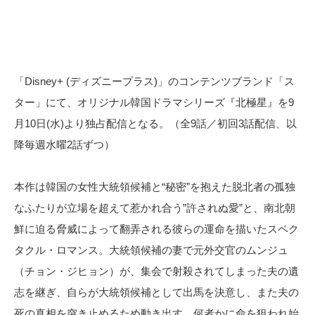
「Disney+ (ディズニープラス)」のコンテンツブランド「ス
ター」にて、オリジナル韓国ドラマシリーズ『北極星』を9
月10日(水)より独占配信となる。（全9話／初回3話配信、以
降毎週水曜2話ずつ）
本作は韓国の女性大統領候補と“秘密”を抱えた脱北者の孤独
なふたりが立場を超えて惹かれ合う”許されぬ愛”と、南北朝
鮮に迫る脅威によって翻弄される彼らの運命を描いたスペク
タクル・ロマンス。大統領候補の妻で元外交官のムンジュ
（チョン・ジヒョン）が、集会で射殺されてしまった夫の遺
志を継ぎ、自らが大統領候補として出馬を決意し、また夫の
死の真相を突き止めるため動き出す。何者かに命を狙われ始