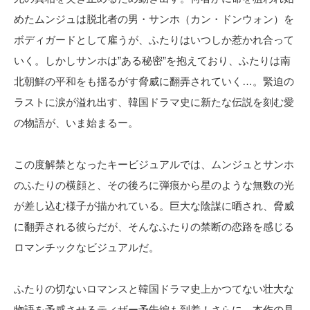
めたムンジュは脱北者の男・サンホ（カン・ドンウォン）を
ボディガードとして雇うが、ふたりはいつしか惹かれ合って
いく。しかしサンホは”ある秘密”を抱えており、ふたりは南
北朝鮮の平和をも揺るがす脅威に翻弄されていく…。緊迫の
ラストに涙が溢れ出す、韓国ドラマ史に新たな伝説を刻む愛
の物語が、いま始まるー。
この度解禁となったキービジュアルでは、ムンジュとサンホ
のふたりの横顔と、その後ろに弾痕から星のような無数の光
が差し込む様子が描かれている。巨大な陰謀に晒され、脅威
に翻弄される彼らだが、そんなふたりの禁断の恋路を感じる
ロマンチックなビジュアルだ。
ふたりの切ないロマンスと韓国ドラマ史上かつてない壮大な
物語を予感させるティザー予告編も到着！さらに、本作の見