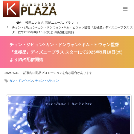
Home
韓国エンタメ
,
芸能ニュース
,
ドラマ
チョン・ジヒョン×カン・ドンウォン×キム・ヒウォン監督『北極星』ディズニープラス ス
ターにて2025年9月10日(水)より独占配信開始
チョン・ジヒョン×カン・ドンウォン×キム・ヒウォン監督
『北極星』ディズニープラス スターにて2025年9月10日(水)
より独占配信開始
2025/7/31
記事内に商品プロモーションを含む場合があります
カン・ドンウォン
,
チョン・ジヒョン