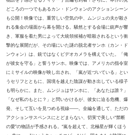
どころの一つでもあるカン・ドンウォンのアクションシーン
も公開！映像では、重苦しい空気の中、ムンジュの夫が殺さ
れる集会の場面から幕を開ける。騒然とする会場に銃声が響
き、軍服を着た男によって大統領候補が暗殺されるという衝
撃的な展開だが、その場にいた謎の脱北者サンホ（カン・ド
ンウォン）は、銃ではなくビデオカメラを構えていた。「俺
が彼女を守る」と誓うサンホ。映像では、アメリカの指令室
にミサイルの映像が映し出され、「嵐が近づいている」とい
うセリフとともに、国境を越えた陰謀が動き出している様子
も明らかに。また、ムンジュはサンホに、「あなたは誰？」
「なぜ私のもとに？」と問いかけるが、彼女に迫る危機、爆
発、そして互いを見つめる視線――。全編を通して、ただの
アクションサスペンスにとどまらない、切実で美しい“禁断
の愛”の物語が予感される。“嵐を超えて、北極星が輝くほう