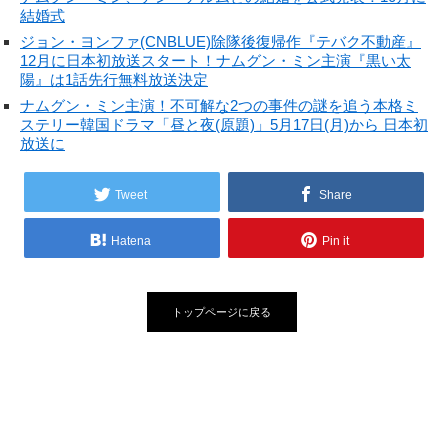
結婚式
ジョン・ヨンファ(CNBLUE)除隊後復帰作『テバク不動産』
12月に日本初放送スタート！ナムグン・ミン主演『黒い太
陽』は1話先行無料放送決定
ナムグン・ミン主演！不可解な2つの事件の謎を追う本格ミ
ステリー韓国ドラマ「昼と夜(原題)」5月17日(月)から 日本初
放送に
Tweet
Share
Hatena
Pin it
トップページに戻る