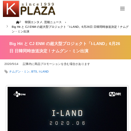
Home
韓国エンタメ
,
芸能ニュース
Big Hit と CJ ENM の超大型プロジェクト「I-LAND」6月26日 日韓同時放送決定！ナムグ
ン・ミン出演
Big Hit と CJ ENM の超大型プロジェクト「I-LAND」6月26
日 日韓同時放送決定！ナムグン・ミン出演
2020/5/14
記事内に商品プロモーションを含む場合があります
ナムグン・ミン
,
BTS
,
I-LAND