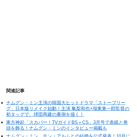
関連記事
ナムグン・ミン主演の韓国大ヒットドラマ「ストーブリー
グ」日本版リメイク始動！主演 亀梨和也×瑠東東一郎監督の
初タッグで、球団再建の裏側を描く！
東方神起「スカパー！TVガイドBS＋CS」3月号で表紙と巻
頭を飾る！ナムグン・ミンのインタビュー掲載も
ナムグン・ミン、チン・アルムとの結婚を公式発表！10月に