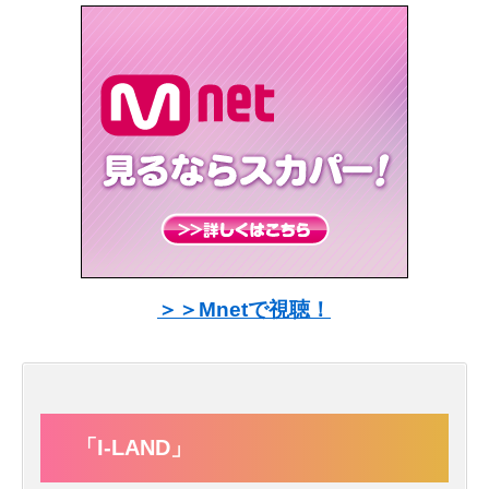
＞＞Mnetで視聴！
「I-LAND」