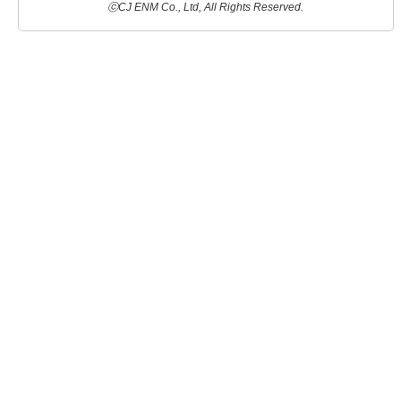
ⓒCJ ENM Co., Ltd, All Rights Reserved.