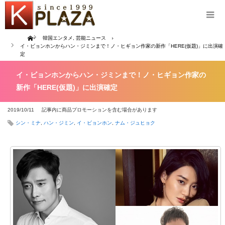
Home
韓国エンタメ
,
芸能ニュース
イ・ビョンホンからハン・ジミンまで！ノ・ヒギョン作家の新作「HERE(仮題)」に出演確
定
イ・ビョンホンからハン・ジミンまで！ノ・ヒギョン作家の
新作「HERE(仮題)」に出演確定
2019/10/11
記事内に商品プロモーションを含む場合があります
シン・ミナ
,
ハン・ジミン
,
イ・ビョンホン
,
ナム・ジュヒョク