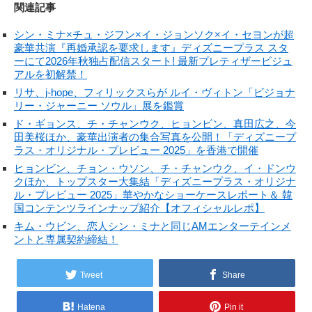
関連記事
シン・ミナ×チュ・ジフン×イ・ジョンソク×イ・セヨンが超
豪華共演『再婚承認を要求します』ディズニープラス スタ
ーにて2026年秋独占配信スタート! 最新プレティザービジュ
アルを初解禁！
リサ、j-hope、フィリックスらが ルイ・ヴィトン「ビジョナ
リー・ジャーニー ソウル」展を鑑賞
ド・ギョンス、チ・チャンウク、ヒョンビン、真田広之、今
田美桜ほか、豪華出演者の集合写真を公開！「ディズニープ
ラス・オリジナル・プレビュー 2025」を香港で開催
ヒョンビン、チョン・ウソン、チ・チャンウク、イ・ドンウ
クほか、トップスター大集結「ディズニープラス・オリジナ
ル・プレビュー 2025」華やかなショーケースレポート＆ 韓
国コンテンツラインナップ紹介【オフィシャルレポ】
キム・ウビン、恋人シン・ミナと同じAMエンターテインメ
ントと専属契約締結！
Tweet
Share
Hatena
Pin it