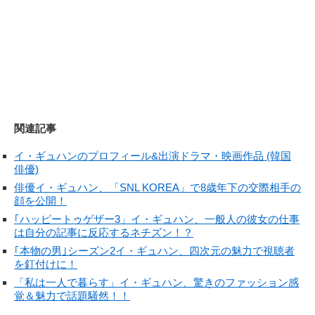
関連記事
イ・ギュハンのプロフィール&出演ドラマ・映画作品 (韓国
俳優)
俳優イ・ギュハン、「SNL KOREA」で8歳年下の交際相手の
顔を公開！
｢ハッピートゥゲザー3」イ・ギュハン、一般人の彼女の仕事
は自分の記事に反応するネチズン！？
｢本物の男｣シーズン2イ・ギュハン、四次元の魅力で視聴者
を釘付けに！
「私は一人で暮らす」イ・ギュハン、驚きのファッション感
覚＆魅力で話題騒然！！