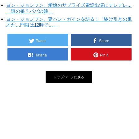
ヨン・ジョンフン、愛娘のサプライズ電話出演にデレデレ…
「誰の娘？パパの娘」
ヨン・ジョンフン、妻ハン・ガインを語る！「駆け引きの鬼
才だ…門限は12時で…」
Tweet
Share
Hatena
Pin it
トップページに戻る