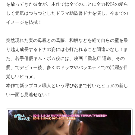
を放ってきた彼女が、本作では全てのことに全力投球の愛ら
しく元気はつらつとしたドラマ助監督ドナを演じ、今までの
イメージを払拭！
突然現れた実の母親との葛藤、和解などを経て自らの壁を乗
り越え成長するドナの姿には心打たれること間違いなし！ま
た、若手俳優キム・ボム役には、映画『霜花店 運命、その
愛』でデビュー後、多くのドラマやバラエティでの活躍が目
覚しい
ヒョヌ
。
本作で新ラブコメ職人という呼び名まで付いたヒョヌの新し
い一面も見逃せない！