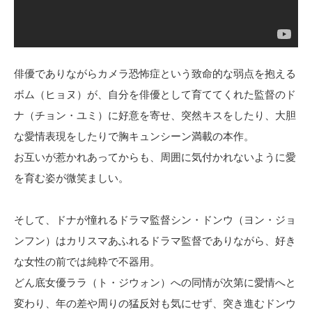
俳優でありながらカメラ恐怖症という致命的な弱点を抱える
ボム（ヒョヌ）が、自分を俳優として育ててくれた監督のド
ナ（チョン・ユミ）に好意を寄せ、突然キスをしたり、大胆
な愛情表現をしたりで胸キュンシーン満載の本作。
お互いが惹かれあってからも、周囲に気付かれないように愛
を育む姿が微笑ましい。
そして、ドナが憧れるドラマ監督シン・ドンウ（ヨン・ジョ
ンフン）はカリスマあふれるドラマ監督でありながら、好き
な女性の前では純粋で不器用。
どん底女優ララ（ト・ジウォン）への同情が次第に愛情へと
変わり、年の差や周りの猛反対も気にせず、突き進むドンウ