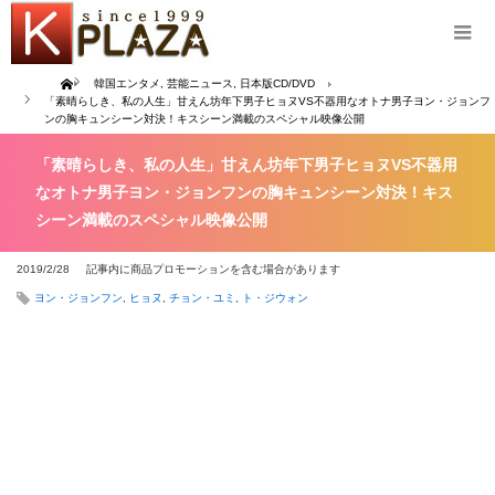
Home
韓国エンタメ
,
芸能ニュース
,
日本版CD/DVD
「素晴らしき、私の人生」甘えん坊年下男子ヒョヌVS不器用なオトナ男子ヨン・ジョンフ
ンの胸キュンシーン対決！キスシーン満載のスペシャル映像公開
「素晴らしき、私の人生」甘えん坊年下男子ヒョヌVS不器用
なオトナ男子ヨン・ジョンフンの胸キュンシーン対決！キス
シーン満載のスペシャル映像公開
2019/2/28
記事内に商品プロモーションを含む場合があります
ヨン・ジョンフン
,
ヒョヌ
,
チョン・ユミ
,
ト・ジウォン