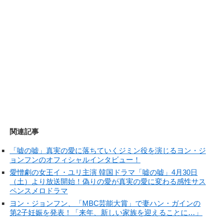
関連記事
「嘘の嘘」真実の愛に落ちていくジミン役を演じるヨン・ジ
ョンフンのオフィシャルインタビュー！
愛憎劇の女王イ・ユリ主演 韓国ドラマ「嘘の嘘」4月30日
（土）より放送開始！偽りの愛が真実の愛に変わる感性サス
ペンスメロドラマ
ヨン・ジョンフン、「MBC芸能大賞」で妻ハン・ガインの
第2子妊娠を発表！「来年、新しい家族を迎えることに…」