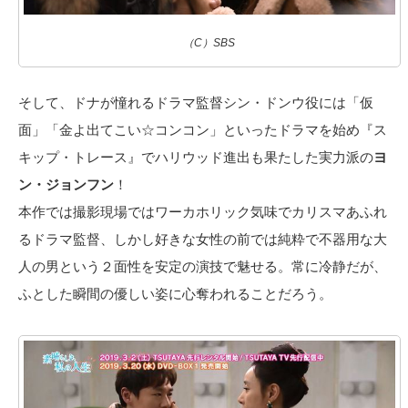
（C）SBS
そして、ドナが憧れるドラマ監督シン・ドンウ役には「仮
面」「金よ出てこい☆コンコン」といったドラマを始め『ス
キップ・トレース』でハリウッド進出も果たした実力派の
ヨ
ン・ジョンフン
！
本作では撮影現場ではワーカホリック気味でカリスマあふれ
るドラマ監督、しかし好きな女性の前では純粋で不器用な大
人の男という２面性を安定の演技で魅せる。常に冷静だが、
ふとした瞬間の優しい姿に心奪われることだろう。