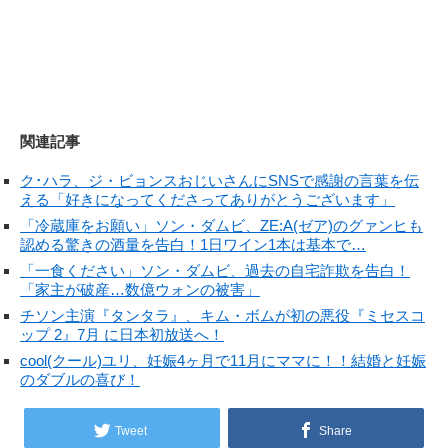
関連記事
ク･ハラ、ジ・ビョンスおじいさんにSNSで感謝の言葉を伝
える「好きになってくださってありがとうございます」
「冷蔵庫をお願い」ソン・ダムビ、ZE:A(ゼア)のグァンヒも
認める驚きの酒量を告白！1日ワイン1本は基本で…
「一食ください」ソン・ダムビ、過去の自宅詐欺を告白！
「家主が破産…数億ウォンの被害」
チソン主演『タンタラ』、キム・ボムが初の悪役『ミセスコ
ップ 2』7月 に日本初放送へ！
cool(クール)ユリ、妊娠4ヶ月で11月にママに！！結婚と妊娠
のダブルの喜び！
Tweet
Share