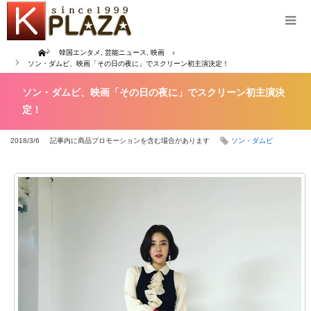
Home
韓国エンタメ
,
芸能ニュース
,
映画
ソン・ダムビ、映画「その日の夜に」でスクリーン初主演決定！
ソン・ダムビ、映画「その日の夜に」でスクリーン初主演決
定！
2018/3/6
記事内に商品プロモーションを含む場合があります
ソン・ダムビ