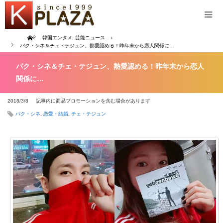
Home
韓国エンタメ
,
芸能ニュース
パク・シネ＆チェ・テジュン、熱愛認める！昨年末から恋人関係に…
パク・シネ＆チェ・テジュン、熱愛認める！昨年末から恋人
関係に…
2018/3/8
記事内に商品プロモーションを含む場合があります
パク・シネ
,
恋愛・結婚
,
チェ・テジュン