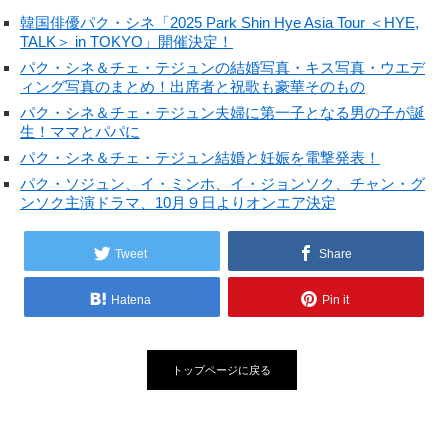
韓国俳優パク・シネ「2025 Park Shin Hye Asia Tour ＜HYE,
TALK＞ in TOKYO」開催決定！
パク・シネ＆チェ・テジュンの結婚写真・キス写真・ウエデ
ィング写真のまとめ！出席者と祝歌も豪華そのもの
パク・シネ＆チェ・テジュン夫婦に第一子となる男の子が誕
生！ママとパパに
パク・シネ＆チェ・テジュン結婚と妊娠を電撃発表！
パク・ソジュン、イ・ミンホ、イ・ジョンソク、チャン・グ
ンソク主演ドラマ、10月９日よりオンエア決定
Tweet
Share
Hatena
Pin it
トップページに戻る