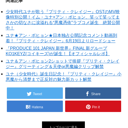
関連記事
少女時代ユナが歌う『プリティ・クレイジー』OSTのMV映
像特別公開！イム・ユナ×アン・ボヒョン、笑って笑ってま
さかの切なさに涙溢れる“悪魔憑依”ラブコメ誕生 絶賛公開
中！
ユナ★アン・ボヒョン★日本独占公開記念コメント動画到
着！『プリティ・クレイジー』6月19日よりロードショー
『PRODUCE 101 JAPAN 新世界』FINAL 新グループ
KO1KEYZ(コイキーズ)が誕生！【オフィシャルレポ】
ユナ＆アン・ボヒョン2ショットで挨拶『プリティ・クレイ
ジー』グリーティング＆天使or悪魔編クリップ解禁
ユナ（少女時代）誕生日記念！『プリティ・クレイジー』小
悪魔から清楚まで正反対の魅力新カット解禁
Tweet
Share
Hatena
Pin it
トップページに戻る