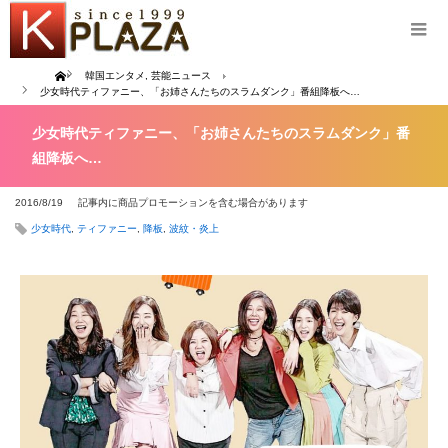
Home
韓国エンタメ
,
芸能ニュース
少女時代ティファニー、「お姉さんたちのスラムダンク」番組降板へ…
少女時代ティファニー、「お姉さんたちのスラムダンク」番
組降板へ…
2016/8/19
記事内に商品プロモーションを含む場合があります
少女時代
,
ティファニー
,
降板
,
波紋・炎上