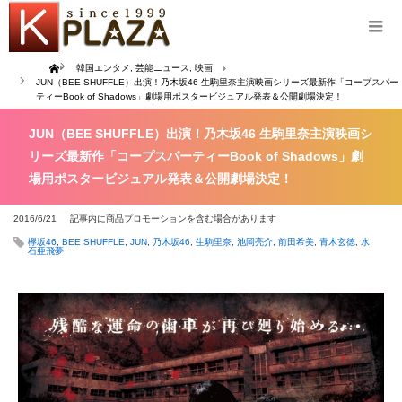
Home
韓国エンタメ
,
芸能ニュース
,
映画
JUN（BEE SHUFFLE）出演！乃木坂46 生駒里奈主演映画シリーズ最新作「コープスパー
ティーBook of Shadows」劇場用ポスタービジュアル発表＆公開劇場決定！
JUN（BEE SHUFFLE）出演！乃木坂46 生駒里奈主演映画シ
リーズ最新作「コープスパーティーBook of Shadows」劇
場用ポスタービジュアル発表＆公開劇場決定！
2016/6/21
記事内に商品プロモーションを含む場合があります
欅坂46
,
BEE SHUFFLE
,
JUN
,
乃木坂46
,
生駒里奈
,
池岡亮介
,
前田希美
,
青木玄徳
,
水
石亜飛夢