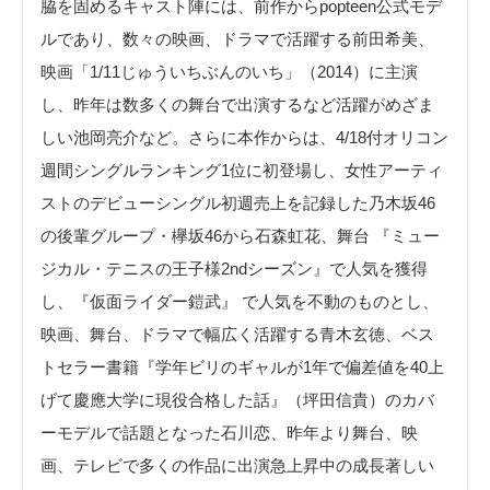
脇を固めるキャスト陣には、前作からpopteen公式モデ
ルであり、数々の映画、ドラマで活躍する前田希美、
映画「1/11じゅういちぶんのいち」（2014）に主演
し、昨年は数多くの舞台で出演するなど活躍がめざま
しい池岡亮介など。さらに本作からは、4/18付オリコン
週間シングルランキング1位に初登場し、女性アーティ
ストのデビューシングル初週売上を記録した乃木坂46
の後輩グループ・欅坂46から石森虹花、舞台 『ミュー
ジカル・テニスの王子様2ndシーズン』で人気を獲得
し、『仮面ライダー鎧武』 で人気を不動のものとし、
映画、舞台、ドラマで幅広く活躍する青木玄徳、ベス
トセラー書籍『学年ビリのギャルが1年で偏差値を40上
げて慶應大学に現役合格した話』（坪田信貴）のカバ
ーモデルで話題となった石川恋、昨年より舞台、映
画、テレビで多くの作品に出演急上昇中の成長著しい