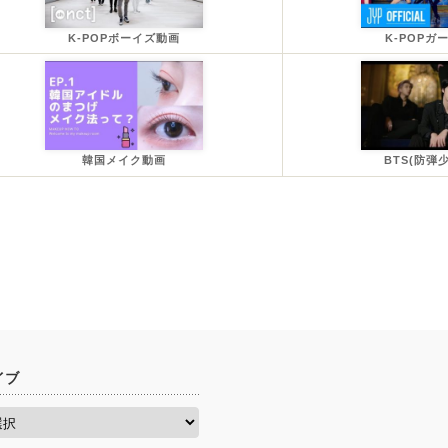
K-POPボーイズ動画
K-POPガ
韓国メイク動画
BTS(防弾
イブ