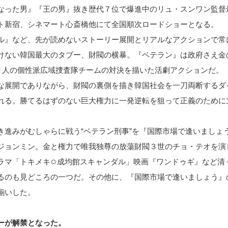
なった男』『王の男』抜き歴代７位で爆進中のリュ・スンワン監督
ト新宿、シネマート心斎橋他にて全国順次ロードショーとなる。
ル』など、先が読めないストーリー展開とリアルなアクションで常
けない韓国最大のタブー、財閥の横暴。『ベテラン』は政府さえ金
る５人の個性派広域捜査隊チームの対決を描いた活劇アクションだ。
な展開でありながら、財閥の裏側を描き韓国社会を一刀両断するダ
れる。勝てるはずのない巨大権力に一発逆転を狙って正義のために
き進みがむしゃらに戦う“ベテラン刑事”を『国際市場で逢いましょ
ジョンミン。金と権力で唯我独尊の放蕩財閥３世のチョ・テオを演
ラマ「トキメキ✩成均館スキャンダル」映画『ワンドゥギ』など清
るのも見どころの一つだ。その他に、『国際市場で逢いましょう』
揃いした。
ーが解禁となった。