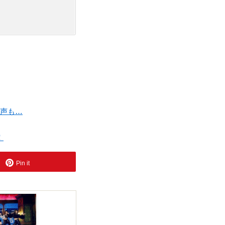
る声も…
！
Pin it