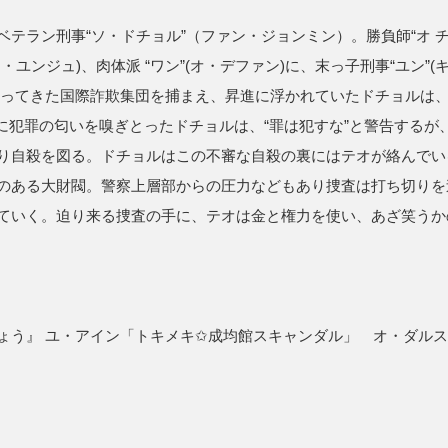
テラン刑事“ソ・ドチョル”（ファン・ジョンミン）。勝負師“オ チ
・ユンジュ)、肉体派 “ワン”(オ・デファン)に、末っ子刑事“ユン”(
追ってきた国際詐欺集団を捕まえ、昇進に浮かれていたドチョルは
テオに犯罪の匂いを嗅ぎとったドチョルは、“罪は犯すな”と警告する
り自殺を図る。ドチョルはこの不審な自殺の裏にはテオが絡んでい
のある大財閥。警察上層部からの圧力などもあり捜査は打ち切りを
ていく。迫り来る捜査の手に、テオは金と権力を使い、あざ笑うか
ょう』 ユ・アイン「トキメキ✩成均館スキャンダル」 オ・ダル