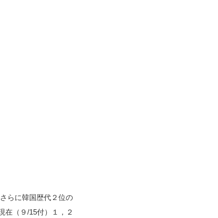
、さらに韓国歴代２位の
在（９/15付）１，２