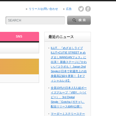
リリース/お問い合わせ
広告
SNS
最近のニュース
ILLIT、『めざましライブ
ILLIT×CUTIE STREET in め
ざましWANGANフェス』に
出演！ 新曲ステージに”かわ
いい”コラボも！ Japan 2nd
Singleが日本で初週売上の自
身最高記録を更新！【オフ
ィシャルレポ】
全員10代の日本人5人組ボー
イズグループ「VIBY」(バイ
ビー）、3rd Digital
Single「Gotcha (ガチャ)」
配信リリース&MV公開！
マーダーミステリーステー