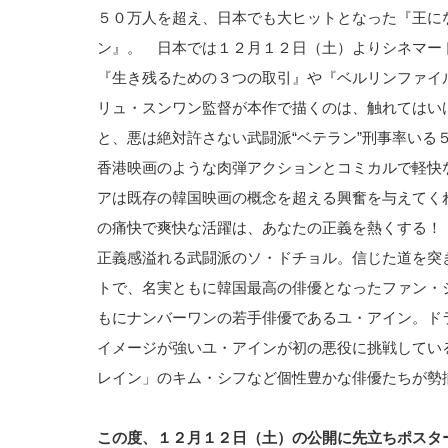
５０万人を超え、日本でも大ヒットとなった『王に
ン』。 日本では１２月１２日（土）よりシネマー
『生き残るための３つの取引』や『ベルリンファイ
リュ・スンワン監督が本作で描くのは、触れてはい
と、悪は絶対許さない武闘派“ベテラン”刑事率い
香港映画のような肉弾アクションとコミカルで軽快
アは既存の韓国映画の概念を超える興奮を与えてく
の痛快で爽快な活躍は、あなたの正義を熱くする！
正義感溢れる武闘派のソ・ドチョル。信じた道を突
トで、名実ともに韓国最高の俳優となったファン・
もにナンバーワンの若手俳優であるユ・アイン。ド
イメージが強いユ・アインが初の悪役に挑戦してい
レイン」のキム・シフなど個性豊かな俳優たちが勢
この度、１２月１２日（土）の公開に先立ちポスタ