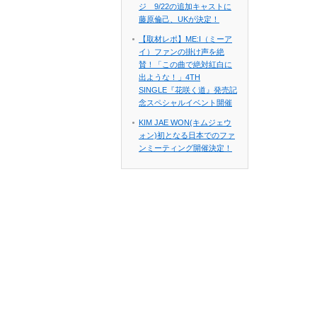
ジ 9/22の追加キャストに
藤原倫己、UKが決定！
【取材レポ】ME:I（ミーア
イ）ファンの掛け声を絶
賛！「この曲で絶対紅白に
出ような！」4TH
SINGLE『花咲く道』発売記
念スペシャルイベント開催
KIM JAE WON(キムジェウ
ォン)初となる日本でのファ
ンミーティング開催決定！