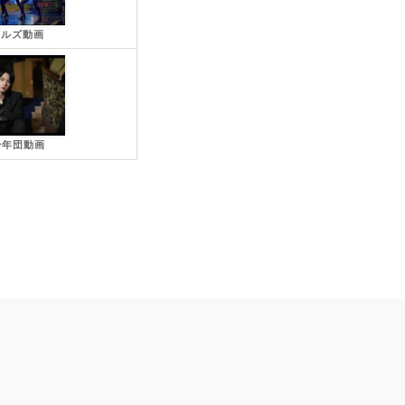
ールズ動画
少年団動画