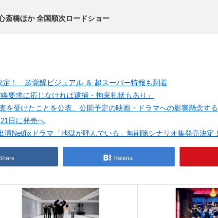
心斎橋ほか 全国順次ロードショー
開決定！ 超覚醒ビジュアル ＆ 超スーパー特報も到着
召喚要求に応じなければ逮捕・拘束礼状もあり」
調査を受けたことを公表、公開予定の映画・ドラマへの影響懸念す
月21日に発売へ
Netflixドラマ「地獄が呼んでいる」無削除シナリオ集発売決定
Share
Hatena