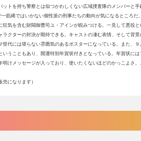
バットを持ち警察とは似つかわしくない広域捜査隊のメンバーと手
けで一筋縄ではいかない個性派の刑事たちの動向が気になるところだ
に狂気を含む財閥御曹司ユ・アインが睨みつける。一見して悪役と
ャラクターの対決が期待できる。キャストの凄む表情、そして背景
マ世代には堪らない雰囲気のあるポスターになっている。また、９
ということもあり、開運特別年賀状付きとなっている。年賀状には
年明けメッセージが入っており、使いたくないほどのかっこよさ。
販売になります）