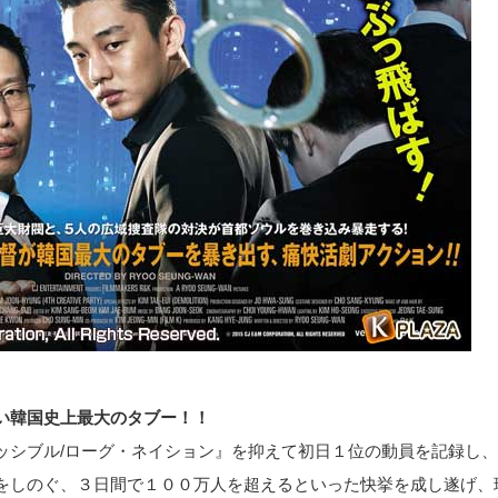
い韓国史上最大のタブー！！
ッシブル/ローグ・ネイション』を抑えて初日１位の動員を記録し
しのぐ、３日間で１００万人を超えるといった快挙を成し遂げ、現