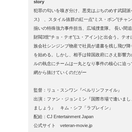
story
犯罪の匂いを嗅ぎ分け、悪党はぶちのめす武闘派ベ
ス) 、スタイル抜群の紅一点“ミス・ボン”(チャン
揃いの特殊強力事件担当、広域捜査隊。 長い間
財閥3世“チョ・テオ”(ユ・アイン)と出会う。
族会社シンジンブ物産で社員が遺書を残し飛び降
を始める。しかし、相手は韓国政府にさえ影響力
ルの執念にチームは一丸となり事件の核心に迫っ
網から抜けていくのだがー
監督：リュ・スンワン『ベルリンファイル』
出演：ファン・ジョンミン『国際市場で逢いまし
ましょう』 キム・シフ「ラブレイン」
配給：CJ Entertainment Japan
公式サイト veteran-movie.jp