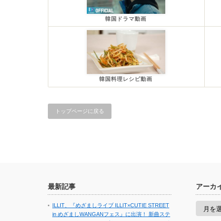
韓国ドラマ動画
韓国料理レシピ動画
トップページに戻る
最新記事
アーカ
ア
ILLIT、『めざましライブ ILLIT×CUTIE STREET
ー
in めざましWANGANフェス』に出演！ 新曲ステ
カ