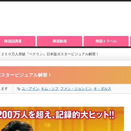
韓国語講座
韓国動画
韓国トラベル
１２５０万人​突破『ベテラン』日本版ポスタービジュアル​解禁！
スタービジュアル​解禁！
ります
ユ・アイン
,
キム・シフ
,
ファン・ジョンミン
,
オ・ダルス