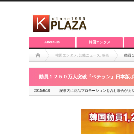
About-us
韓国エンタメ
韓国エンタメ
,
芸能ニュース
,
映画
動員
動員１２５０万人​突破『ベテラン』日本版ポ
2015/9/19
記事内に商品プロモーションを含む場合があ