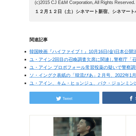
(c)2015 CJ E&M Corporation, All Rights Reserved.
１２月１２日（土）シネマート新宿、シネマート
関連記事
韓国映画『ハイファイブ！』10月16日(金)日本公
ユ・アイン2回目の召喚調査欠席に関連し警察庁「
ユ・アイン プロポフォール常習投薬の疑いで警察
ソ・イングク表紙の「韓流ぴあ」2 月号、2022年1
ユ・アイン、キム・ヒョンジュ、パク・ジョンミン出演
Tweet