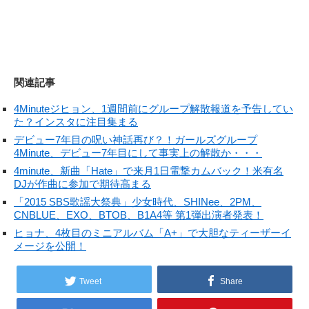
関連記事
4Minuteジヒョン、1週間前にグループ解散報道を予告してい
た？インスタに注目集まる
デビュー7年目の呪い神話再び？！ガールズグループ
4Minute、デビュー7年目にして事実上の解散か・・・
4minute、新曲「Hate」で来月1日電撃カムバック！米有名
DJが作曲に参加で期待高まる
「2015 SBS歌謡大祭典」少女時代、SHINee、2PM、
CNBLUE、EXO、BTOB、B1A4等 第1弾出演者発表！
ヒョナ、4枚目のミニアルバム「A+」で大胆なティーザーイ
メージを公開！
Tweet
Share