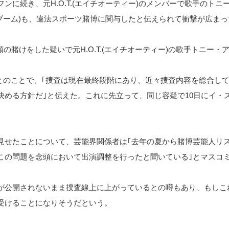
に続き、元H.O.T.(エイチオーティー)のメンバーで歌手のトニ
(ブーム)も、違法スポーツ賭博に関与したと伝えられて衝撃が広ま
額の賭けをした疑いで元H.O.T.(エイチオーティー)の歌手トニー
たとのことで、｢捜査は現在最終段階にあり、近々捜査内容を総合し
決める方針だ｣と伝えた。これに先立って、同じ容疑で10日にイ・
見せたことについて、芸能界関係者は｢去年の夏から賭博芸能人リ
この問題を念頭において出演調整を行ったと聞いている｣とマスコ
が公開されないまま捜査線上に上がっているとの噂もあり、もしこ
受けることになりそうだという。