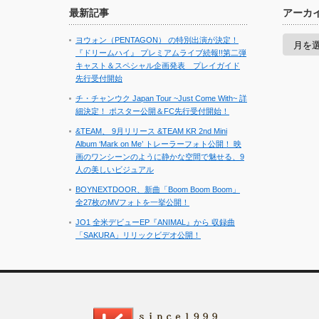
最新記事
アーカ
ア
ヨウォン（PENTAGON） の特別出演が決定！
ー
『ドリームハイ』 プレミアムライブ続報!!第二弾
カ
キャスト＆スペシャル企画発表 プレイガイド
イ
先行受付開始
ブ
チ・チャンウク Japan Tour ~Just Come With~ 詳
細決定！ ポスター公開＆FC先行受付開始！
&TEAM、 9月リリース &TEAM KR 2nd Mini
Album ‘Mark on Me’ トレーラーフォト公開！ 映
画のワンシーンのように静かな空間で魅せる、9
人の美しいビジュアル
BOYNEXTDOOR、新曲「Boom Boom Boom」
全27枚のMVフォトを一挙公開！
JO1 全米デビューEP『ANIMAL』から 収録曲
「SAKURA」リリックビデオ公開！