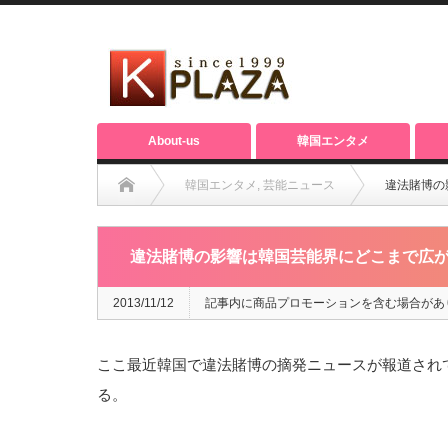
About-us
韓国エンタメ
韓国エンタメ
,
芸能ニュース
違法賭博の
違法賭博の影響は韓国芸能界にどこまで広が
2013/11/12
記事内に商品プロモーションを含む場合があ
ここ最近韓国で違法賭博の摘発ニュースが報道され
る。