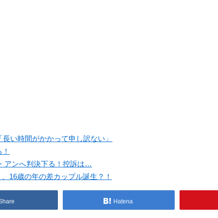
！「長い時間がかかって申し訳ない」
る！
・アンへ判決下る！控訴は…
イ)ヘリ、16歳の年の差カップル誕生？！
Share
Hatena