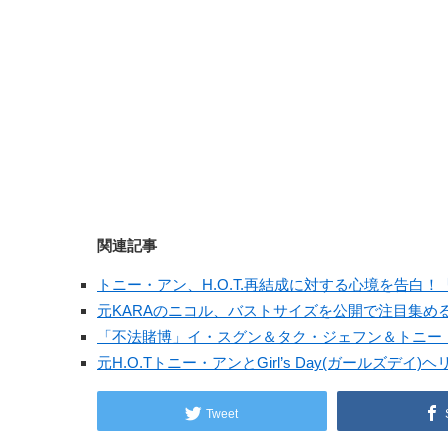
関連記事
トニー・アン、H.O.T.再結成に対する心境を告白
元KARAのニコル、バストサイズを公開で注目集め
「不法賭博」イ・スグン＆タク・ジェフン＆トニー
元H.O.Tトニー・アンとGirl’s Day(ガールズデ
Tweet