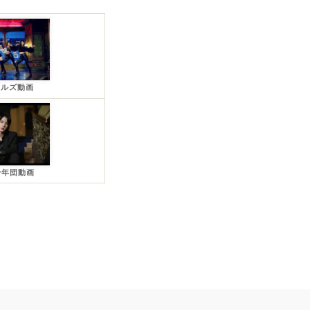
ールズ動画
少年団動画