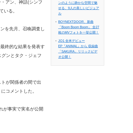
ー・アン、神話(シンフ
ンのように静かな空間で魅
せる、9人の美しいビジュア
っている。
ル
BOYNEXTDOOR、新曲
「Boom Boom Boom」 全27
・アンを先月、召喚調査し
枚のMVフォトを一挙公開！
JO1 全米デビュー
て最終的な結果を発表す
EP『ANIMAL』から 収録曲
「SAKURA」リリックビデ
スグンとタク・ジェフ
オ公開！
ストが関係者の間で出
ミにコメントした。
れが事実で実名が公開