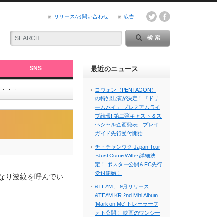
リリース/お問い合わせ
広告
SNS
最近のニュース
も・・・
ヨウォン（PENTAGON）
の特別出演が決定！『ドリ
ームハイ』 プレミアムライ
ブ続報!!第二弾キャスト＆ス
ペシャル企画発表 プレイ
ガイド先行受付開始
チ・チャンウク Japan Tour
~Just Come With~ 詳細決
定！ ポスター公開＆FC先行
受付開始！
なり波紋を呼んでい
&TEAM、 9月リリース
&TEAM KR 2nd Mini Album
‘Mark on Me’ トレーラーフ
ォト公開！ 映画のワンシー