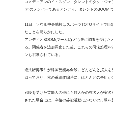
コメディアンのイ・スグン、タレントのタク・ジェフン
ァ)のメンバーであるアンディ、タレントのBOOM
11日、ソウル中央地検はスポーツTOTOサイトで巨
たことを明らかにした。
アンディとBOOM(ブーム)なども先に調査を受け
る。関係者を追加調査した後、これらの司法処理を
ンも召喚されている。
違法賭博事件が韓国芸能界全般にどんどんと拡大を
回っており、秋の番組改編時に、ほとんどの番組が
召喚を受けた芸能人の他にも何人かの有名人が実名
された場合には、今後の芸能活動にかなりの打撃を