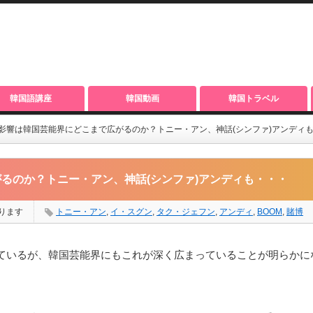
韓国語講座
韓国動画
韓国トラベル
影響は韓国芸能界にどこまで広がるのか？トニー・アン、神話(シンファ)アンディ
るのか？トニー・アン、神話(シンファ)アンディも・・・
ります
トニー・アン
,
イ・スグン
,
タク・ジェフン
,
アンディ
,
BOOM
,
賭博
ているが、韓国芸能界にもこれが深く広まっていることが明らかに