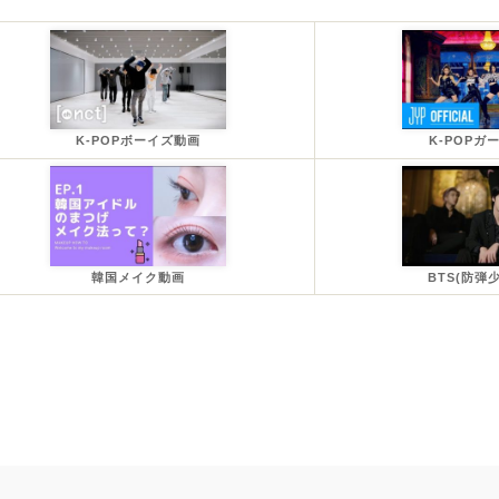
K-POPボーイズ動画
K-POPガ
韓国メイク動画
BTS(防弾