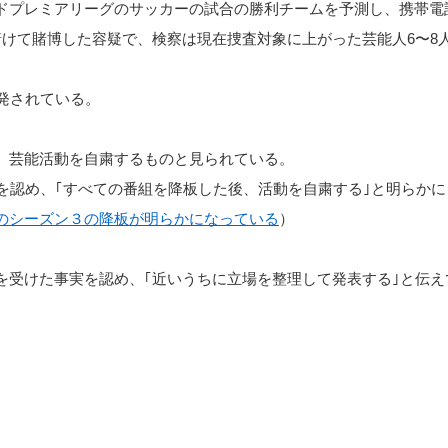
ドプレミアリーグのサッカーの試合の勝利チームを予測し、携帯電
賭けて賭博した容疑で、検察は現在捜査対象に上がった芸能人6〜8
発されている。
、芸能活動を自粛するものと見られている。
を認め、｢すべての番組を降板した後、活動を自粛する｣と明らか
のシーズン３の降板が明らかになっている
）
を受けた事実を認め、｢近いうちに立場を整理して発表する｣と伝え