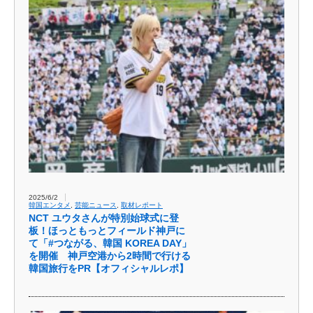
2025/6/2
韓国エンタメ
,
芸能ニュース
,
取材レポート
NCT ユウタさんが特別始球式に登
板！ほっともっとフィールド神戸に
て「#つながる、韓国 KOREA DAY」
を開催 神戸空港から2時間で行ける
韓国旅行をPR【オフィシャルレポ】