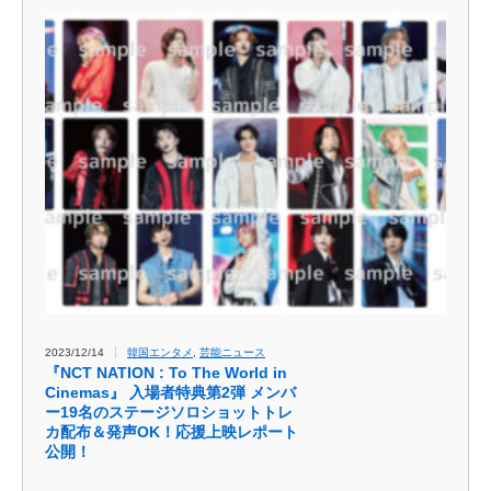
2023/12/14
韓国エンタメ
,
芸能ニュース
『NCT NATION : To The World in
Cinemas』 入場者特典第2弾 メンバ
ー19名のステージソロショットトレ
カ配布＆発声OK！応援上映レポート
公開！