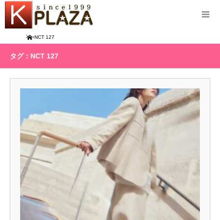
Home
NCT 127
タグ：NCT 127