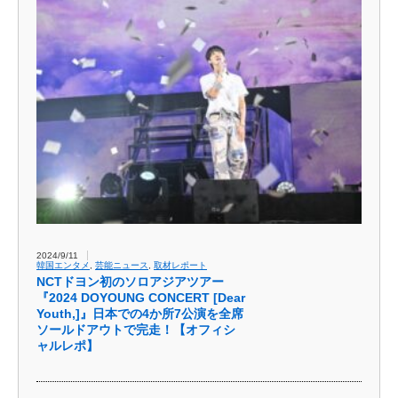
2024/9/11
韓国エンタメ
,
芸能ニュース
,
取材レポート
NCTドヨン初のソロアジアツアー
『2024 DOYOUNG CONCERT [Dear
Youth,]』日本での4か所7公演を全席
ソールドアウトで完走！【オフィシ
ャルレポ】