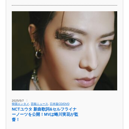
2025/5/7
韓国エンタメ
,
芸能ニュース
,
日本版CD/DVD
NCTユウタ 新曲歌詞&セルフライナ
ーノーツを公開！MVは蜷川実花が監
督！