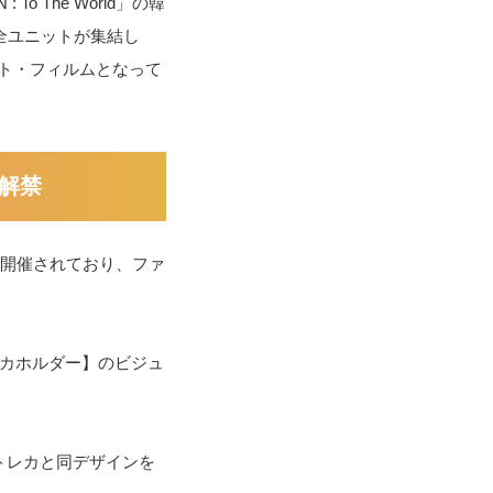
 The World」の韓
CT全ユニットが集結し
ート・フィルムとなって
解禁
も開催されており、ファ
レカホルダー】のビジュ
トレカと同デザインを