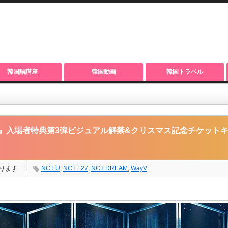
韓国語講座
韓国動画
韓国トラベル
』入場者特典第3弾ビジュアル解禁&クリスマス記念チケットキャンペーン開催決定！
in Cinemas』入場者特典第3弾ビジュアル解禁&クリスマス記念チケ
ります
NCT U
,
NCT 127
,
NCT DREAM
,
WayV