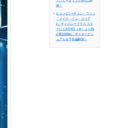
ァンミーティング9月に開
催！
ヒョンビン×チョン・ウソン
『メイド・イン・コリア
2』ディズニープラス スタ
ーにて9月9日（水）より独
占配信開始！ポスタービジ
ュアル＆予告編解禁！