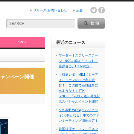
リリース/お問い合わせ
広告
SNS
最近のニュース
マーダーミステリーステー
ジ 9/22の追加キャストに
藤原倫己、UKが決定！
【取材レポ】ME:I（ミーア
ットキャンペーン開催
イ）ファンの掛け声を絶
賛！「この曲で絶対紅白に
出ような！」4TH
SINGLE『花咲く道』発売記
念スペシャルイベント開催
KIM JAE WON(キムジェウ
ォン)初となる日本でのファ
ンミーティング開催決定！
韓国俳優ナ・イヌ、日本フ