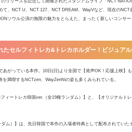
のリリースを記念して開催されたスタジアムライブ「NCT NATION : To
NCT U、NCT 127、NCT DREAM、WayVなど、現在のN
ATIONソウル公演の無限の魅力をとらえた、まったく新しいコンサ
れたセルフィトレカ&トレカホルダー！ビジュアル
であがっている本作。10日(日)より全国で【発声OK！応援上映】
喫するNCTzen、WayZenNiの姿も多くみられている。
フィートレカ韓国ver.（全19種ランダム）】と、【オリジナルト
種ランダム）】は、先日韓国で本作の入場者特典として配布されていた