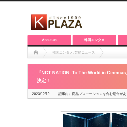
About-us
韓国エンタメ
韓国エンタメ
,
芸能ニュース
『NCT NATION: To The World in Cinemas
『NCT NATION: To The World 
決定！
2023/12/19
記事内に商品プロモーションを含む場合があ