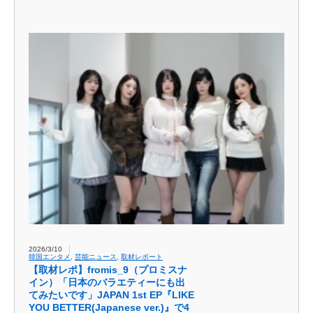
2026/3/10
韓国エンタメ
,
芸能ニュース
,
取材レポート
【取材レポ】fromis_9（プロミスナ
イン）「日本のバラエティーにも出
てみたいです」JAPAN 1st EP『LIKE
YOU BETTER(Japanese ver.)』で4