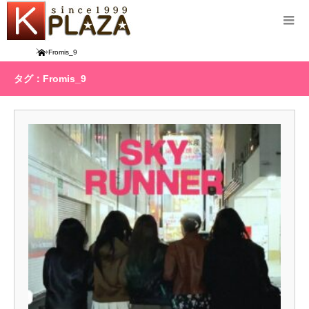
Home
Fromis_9
タグ：Fromis_9