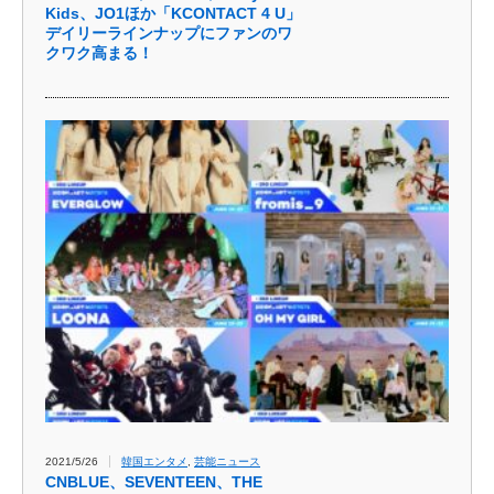
Kids、JO1ほか「KCONTACT 4 U」
デイリーラインナップにファンのワ
クワク高まる！
2021/5/26
韓国エンタメ
,
芸能ニュース
CNBLUE、SEVENTEEN、THE