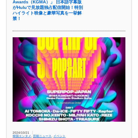
Awards（KGMA）」 日本語字幕版
がHuluで見放題独占配信開始！特別
ハイライト映像と豪華写真を一挙解
禁！
2024/10/21
韓国エンタメ
,
芸能ニュース
,
イベント