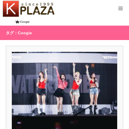
Home
Coogie
タグ：Coogie