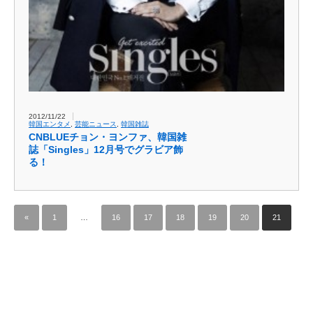
2012/11/22
韓国エンタメ
,
芸能ニュース
,
韓国雑誌
CNBLUEチョン・ヨンファ、韓国雑
誌「Singles」12月号でグラビア飾
る！
«
1
…
16
17
18
19
20
21