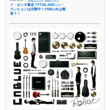
2012/11/23
芸能ニュース
,
韓国エンタメ
イ・ホンギ暴走？FTISLANDソン・
スンヒョンは交際中！CNBLUEは整
形？！