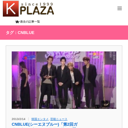
Home
過去の記事一覧
タグ：CNBLUE
2013/2/14
韓国エンタメ
,
芸能ニュース
CNBLUE(シーエヌブルー)「第2回ガ