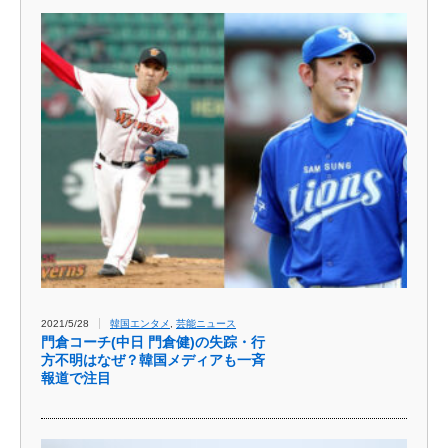
2021/5/28
韓国エンタメ
,
芸能ニュース
門倉コーチ(中日 門倉健)の失踪・行
方不明はなぜ？韓国メディアも一斉
報道で注目