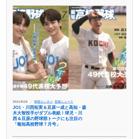
2021/6/16
韓国エンタメ
,
芸能ニュース
JO1・川西拓実＆豆原一成と高知・森
木大智投手がダブル表紙！球児・川
西＆豆原の野球部トークにも注目の
「報知高校野球７月号」