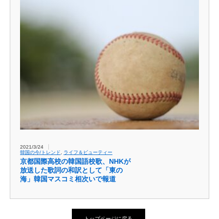
2021/3/24
韓国の今/トレンド
,
ライフ＆ビューティー
京都国際高校の韓国語校歌、NHKが
放送した歌詞の和訳として「東の
海」韓国マスコミ相次いで報道
トップページに戻る