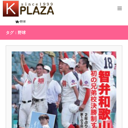
Home
野球
タグ：野球