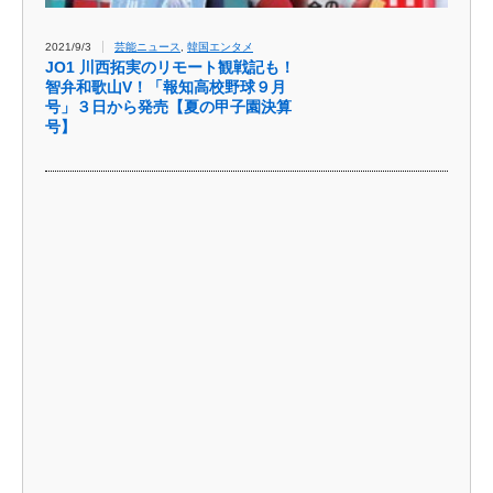
2021/9/3
芸能ニュース
,
韓国エンタメ
JO1 川西拓実のリモート観戦記も！
智弁和歌山V！「報知高校野球９月
号」３日から発売【夏の甲子園決算
号】