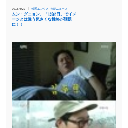
2015/6/22
韓国エンタメ
,
芸能ニュース
ムン・グニョン、「1泊2日」でイメ
ージとは違う気さくな性格が話題
に！！