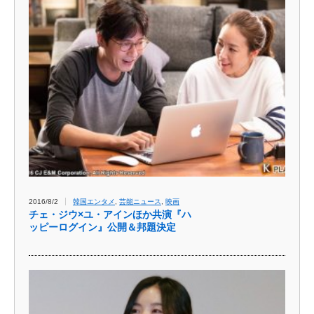
2016/8/2
韓国エンタメ
,
芸能ニュース
,
映画
チェ・ジウ×ユ・アインほか共演『ハ
ッピーログイン』公開＆邦題決定