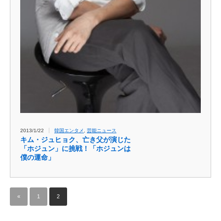
2013/1/22
韓国エンタメ
,
芸能ニュース
キム・ジュヒョク、亡き父が演じた
「ホジュン」に挑戦！「ホジュンは
僕の運命」
«
1
2