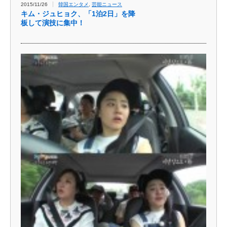
2015/11/26
韓国エンタメ
,
芸能ニュース
キム・ジュヒョク、「1泊2日」を降
板して演技に集中！