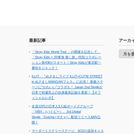
最新記事
アーカ
ア
「Stray Kids World Tour 」の開催を記念して、
ー
「Stray Kids × JR東海 推し旅」特別コラボレー
カ
ション第4弾がスタート！Stray Kidsが東京駅一
イ
番街をジャック！
ブ
ILLIT、『めざましライブ ILLIT×CUTIE STREET
in めざましWANGANフェス』に出演！ 新曲ステ
ージに”かわいい”コラボも！ Japan 2nd Singleが
日本で初週売上の自身最高記録を更新！【オフ
ィシャルレポ】
全員10代の日本人5人組ボーイズグループ
「VIBY」(バイビー）、3rd Digital
Single「Gotcha (ガチャ)」配信リリース&MV公
開！
マーダーミステリーステージ 9/22の追加キャス