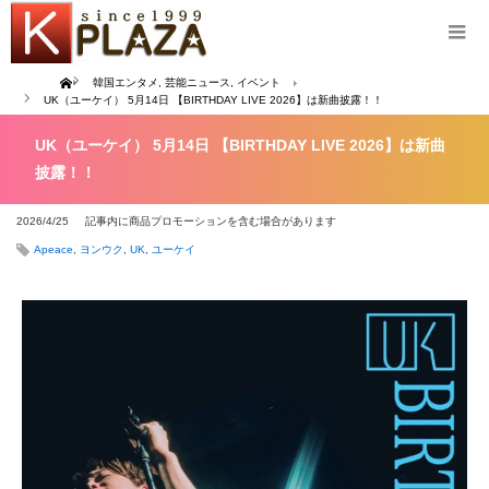
Home
韓国エンタメ
,
芸能ニュース
,
イベント
UK（ユーケイ） 5月14日 【BIRTHDAY LIVE 2026】は新曲披露！！
UK（ユーケイ） 5月14日 【BIRTHDAY LIVE 2026】は新曲
披露！！
2026/4/25
記事内に商品プロモーションを含む場合があります
Apeace
,
ヨンウク
,
UK
,
ユーケイ