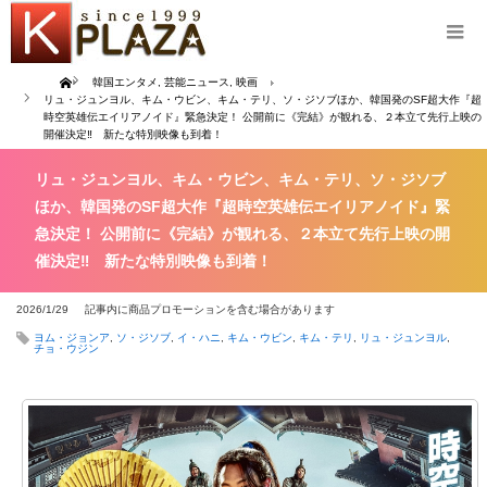
Home
韓国エンタメ
,
芸能ニュース
,
映画
リュ・ジュンヨル、キム・ウビン、キム・テリ、ソ・ジソブほか、韓国発のSF超大作『超
時空英雄伝エイリアノイド』緊急決定！ 公開前に《完結》が観れる、２本立て先行上映の
開催決定‼ 新たな特別映像も到着！
リュ・ジュンヨル、キム・ウビン、キム・テリ、ソ・ジソブ
ほか、韓国発のSF超大作『超時空英雄伝エイリアノイド』緊
急決定！ 公開前に《完結》が観れる、２本立て先行上映の開
催決定‼ 新たな特別映像も到着！
2026/1/29
記事内に商品プロモーションを含む場合があります
ヨム・ジョンア
,
ソ・ジソブ
,
イ・ハニ
,
キム・ウビン
,
キム・テリ
,
リュ・ジュンヨル
,
チョ・ウジン