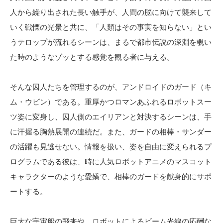
人から繰り出された長い触手が、人間の脳に向けて襲来して
いく戦慄の光景と共に、「人類はその事実を知らない」とい
うテロップが流れるシーンは、まるで都市伝説の深淵を覗い
た時のようなゾッとする感覚を観る者に与える。
そんな囚人たちを管理するのが、アンドロイドのガード（キ
ム・ウビン）である。重厚かつロマンあふれるロボットスー
ツ姿に変身し、囚人側のエイリアンと対決するシーンは、手
に汗握る胸熱展開の連続だ。また、ガードの相棒・サンダー
の活躍も見逃せない。情報を扱い、姿を自由に変えられるプ
ログラムである彼は、時に人気ロボットアニメのマスコット
キャラクターのような愛嬌で、相棒のガードを献身的にサポ
ートする。
巨大な宇宙船の飛来や、ロボットによるビーム光線の応酬な