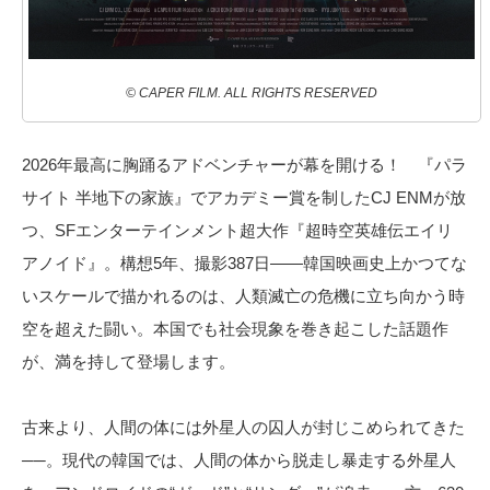
© CAPER FILM. ALL RIGHTS RESERVED
2026年最高に胸踊るアドベンチャーが幕を開ける！ 『パラ
サイト 半地下の家族』でアカデミー賞を制したCJ ENMが放
つ、SFエンターテインメント超大作『超時空英雄伝エイリ
アノイド』。構想5年、撮影387日――韓国映画史上かつてな
いスケールで描かれるのは、人類滅亡の危機に立ち向かう時
空を超えた闘い。本国でも社会現象を巻き起こした話題作
が、満を持して登場します。
古来より、人間の体には外星人の囚人が封じこめられてきた
──。現代の韓国では、人間の体から脱走し暴走する外星人