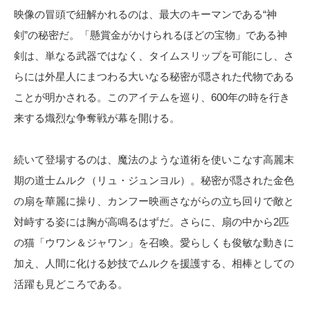
映像の冒頭で紐解かれるのは、最大のキーマンである“神
剣”の秘密だ。「懸賞金がかけられるほどの宝物」である神
剣は、単なる武器ではなく、タイムスリップを可能にし、さ
らには外星人にまつわる大いなる秘密が隠された代物である
ことが明かされる。このアイテムを巡り、600年の時を行き
来する熾烈な争奪戦が幕を開ける。
続いて登場するのは、魔法のような道術を使いこなす高麗末
期の道士ムルク（リュ・ジュンヨル）。秘密が隠された金色
の扇を華麗に操り、カンフー映画さながらの立ち回りで敵と
対峙する姿には胸が高鳴るはずだ。さらに、扇の中から2匹
の猫「ウワン＆ジャワン」を召喚。愛らしくも俊敏な動きに
加え、人間に化ける妙技でムルクを援護する、相棒としての
活躍も見どころである。