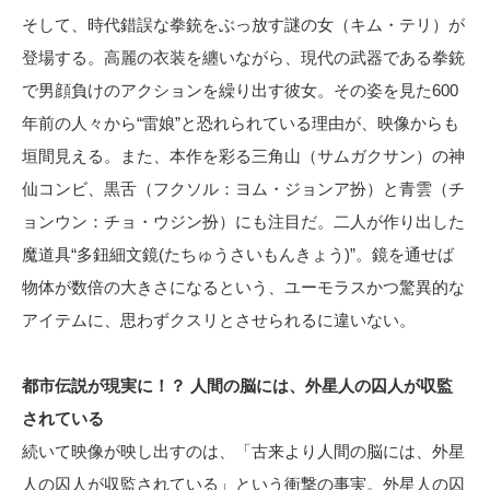
そして、時代錯誤な拳銃をぶっ放す謎の女（キム・テリ）が
登場する。高麗の衣装を纏いながら、現代の武器である拳銃
で男顔負けのアクションを繰り出す彼女。その姿を見た600
年前の人々から“雷娘”と恐れられている理由が、映像からも
垣間見える。また、本作を彩る三角山（サムガクサン）の神
仙コンビ、黒舌（フクソル：ヨム・ジョンア扮）と青雲（チ
ョンウン：チョ・ウジン扮）にも注目だ。二人が作り出した
魔道具“多鈕細文鏡(たちゅうさいもんきょう)”。鏡を通せば
物体が数倍の大きさになるという、ユーモラスかつ驚異的な
アイテムに、思わずクスリとさせられるに違いない。
都市伝説が現実に！？ 人間の脳には、外星人の囚人が収監
されている
続いて映像が映し出すのは、「古来より人間の脳には、外星
人の囚人が収監されている」という衝撃の事実。外星人の囚