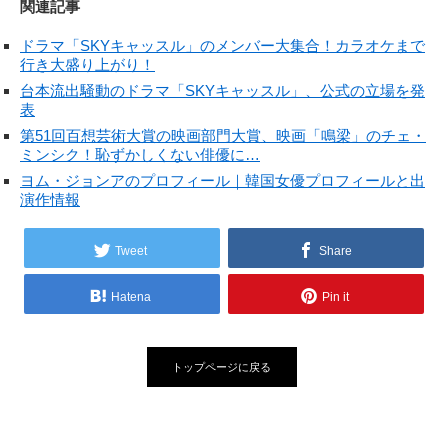
関連記事
ドラマ「SKYキャッスル」のメンバー大集合！カラオケまで
行き大盛り上がり！
台本流出騒動のドラマ「SKYキャッスル」、公式の立場を発
表
第51回百想芸術大賞の映画部門大賞、映画「鳴梁」のチェ・
ミンシク！恥ずかしくない俳優に…
ヨム・ジョンアのプロフィール｜韓国女優プロフィールと出
演作情報
Tweet
Share
Hatena
Pin it
トップページに戻る