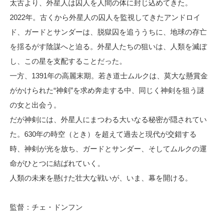
太古より、外星人は囚人を人間の体に封じ込めてきた。
2022年。古くから外星人の囚人を監視してきたアンドロイ
ド、ガードとサンダーは、脱獄囚を追ううちに、地球の存亡
を揺るがす陰謀へと迫る。外星人たちの狙いは、人類を滅ぼ
し、この星を支配することだった。
一方、1391年の高麗末期。若き道士ムルクは、莫大な懸賞金
がかけられた“神剣”を求め奔走する中、同じく神剣を狙う謎
の女と出会う。
だが神剣には、外星人にまつわる大いなる秘密が隠されてい
た。630年の時空（とき）を超えて過去と現代が交錯する
時、神剣が光を放ち、ガードとサンダー、そしてムルクの運
命がひとつに結ばれていく。
人類の未来を懸けた壮大な戦いが、いま、幕を開ける。
監督：チェ・ドンフン