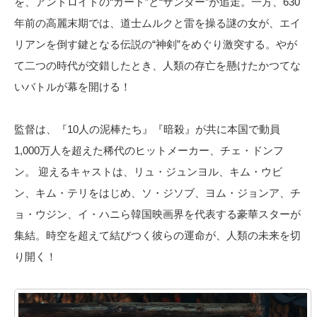
を、アンドロイドの“ガード”と“サンダー”が追走。一方、630
年前の高麗末期では、道士ムルクと雷を操る謎の女が、エイ
リアンを倒す鍵となる伝説の“神剣”をめぐり激突する。やが
て二つの時代が交錯したとき、人類の存亡を懸けたかつてな
いバトルが幕を開ける！
監督は、『10人の泥棒たち』『暗殺』が共に本国で動員
1,000万人を超えた稀代のヒットメーカー、チェ・ドンフ
ン。 迎えるキャストは、リュ・ジュンヨル、キム・ウビ
ン、キム・テリをはじめ、ソ・ジソブ、ヨム・ジョンア、チ
ョ・ウジン、イ・ハニら韓国映画界を代表する豪華スターが
集結。時空を超えて結びつく彼らの運命が、人類の未来を切
り開く！