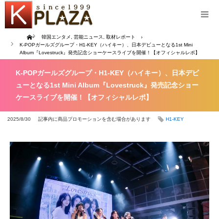
Home
韓国エンタメ
,
芸能ニュース
,
取材レポート
K-POPガールズグループ・H1-KEY（ハイキー）、日本デビューとなる1st Mini
Album『Lovestruck』発売記念ショーケースライブを開催！【オフィシャルレポ】
K-POPガールズグループ・H1-KEY（ハイキー）、日本デビ
ューとなる1st Mini Album『Lovestruck』発売記念ショー
ケースライブを開催！【オフィシャルレポ】
2025/8/30
記事内に商品プロモーションを含む場合があります
H1-KEY