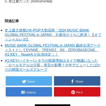
5. 君は夏だった (Instrumental)
関連記事
史上最大規模のK-POP大歌謡祭「2024 MUSIC BANK
GLOBAL FESTIVAL in JAPAN」大盛況のうちに終演！【オフ
ィシャルレポ】
MUSIC BANK GLOBAL FESTIVAL in JAPAN 最終出演アーテ
ィストとしてEVNNE、TRENDZ、INI、ZEROBASEONE、
H1-KEY、NouerA が出演決定！！
H1-KEY(ハイキー)シタラの脱退理由はタイで物議になった
「ロールモデルは父親」発言の影響？今年デビューしたばか
りの韓国ガールズグループ
Tweet
Share
Hatena
Pin it