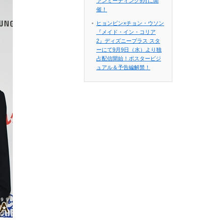
ァンミーティング9月に開
催！
ヒョンビン×チョン・ウソン
『メイド・イン・コリア
2』ディズニープラス スタ
ーにて9月9日（水）より独
占配信開始！ポスタービジ
ュアル＆予告編解禁！