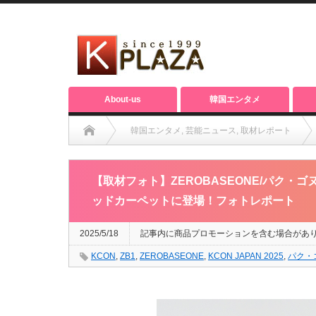
About-us
韓国エンタメ
韓国エンタメ
,
芸能ニュース
,
取材レポート
【取材フォト】ZEROBASEONE/パク・ゴヌク、ジャン・ハオ、
【取材フォト】ZEROBASEONE/パク・ゴヌ
ッドカーペットに登場！フォトレポート
2025/5/18
記事内に商品プロモーションを含む場合があ
KCON
,
ZB1
,
ZEROBASEONE
,
KCON JAPAN 2025
,
パク・