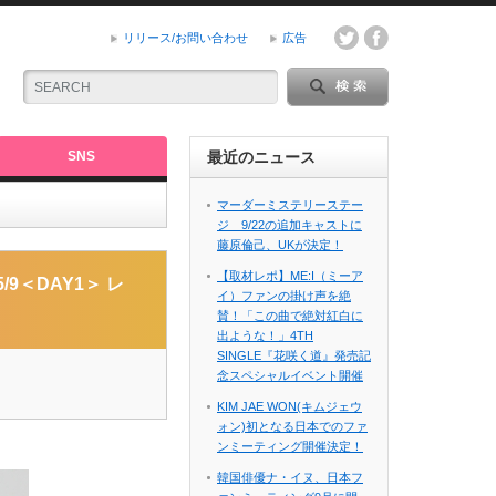
リリース/お問い合わせ
広告
SNS
最近のニュース
マーダーミステリーステー
ジ 9/22の追加キャストに
藤原倫己、UKが決定！
場！フォトレポート
【取材レポ】ME:I（ミーア
9＜DAY1＞ レ
イ）ファンの掛け声を絶
賛！「この曲で絶対紅白に
出ような！」4TH
SINGLE『花咲く道』発売記
念スペシャルイベント開催
KIM JAE WON(キムジェウ
ォン)初となる日本でのファ
ンミーティング開催決定！
韓国俳優ナ・イヌ、日本フ