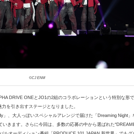
©CJ ENM
ALPHA DRIVE ONEとJO1の2組のコラボレーションという特別な形で
魅力を引き出すステージとなりました。
dy」、大人っぽいスペシャルアレンジで届けた「Dreaming Nigh
いきます。さらに今回は、多数の応募の中から選ばれた“DREAME
バルオーディション番組「PRODUCE 101 JAPAN 新世界」で