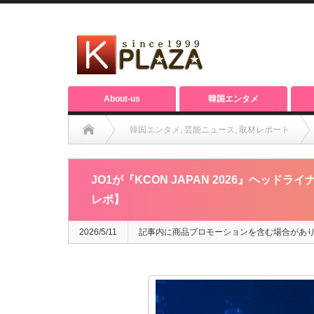
About-us
韓国エンタメ
韓国エンタメ
,
芸能ニュース
,
取材レポート
JO1が『KCON JAPAN 2026』ヘッドライナーで登場！
JO1が『KCON JAPAN 2026』ヘッ
レポ】
2026/5/11
記事内に商品プロモーションを含む場合があ