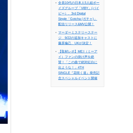
全員10代の日本人5人組ボー
イズグループ「VIBY」(バイ
ビー）、3rd Digital
Single「Gotcha (ガチャ)」
配信リリース&MV公開！
マーダーミステリーステー
ジ 9/22の追加キャストに
藤原倫己、UKが決定！
【取材レポ】ME:I（ミーア
イ）ファンの掛け声を絶
賛！「この曲で絶対紅白に
出ような！」4TH
SINGLE『花咲く道』発売記
念スペシャルイベント開催