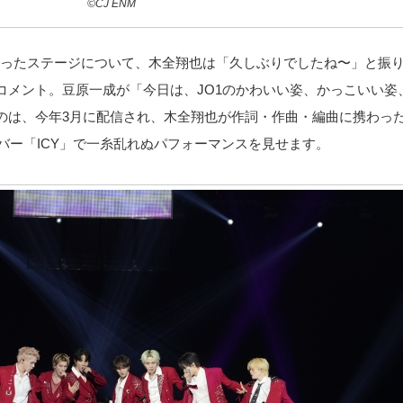
©CJ ENM
er.)」から始まったステージについて、木全翔也は「久しぶりでしたね〜」
コメント。豆原一成が「今日は、JO1のかわいい姿、かっこいい姿
は、今年3月に配信され、木全翔也が作詞・作曲・編曲に携わった楽曲
ンバー「ICY」で一糸乱れぬパフォーマンスを見せます。