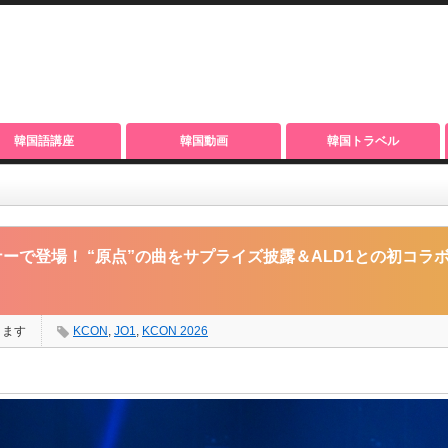
韓国語講座
韓国動画
韓国トラベル
 “原点”の曲をサプライズ披露＆ALD1との初コラボ【オフィシャルレポ】
ドライナーで登場！ “原点”の曲をサプライズ披露＆ALD1との初コ
ります
KCON
,
JO1
,
KCON 2026