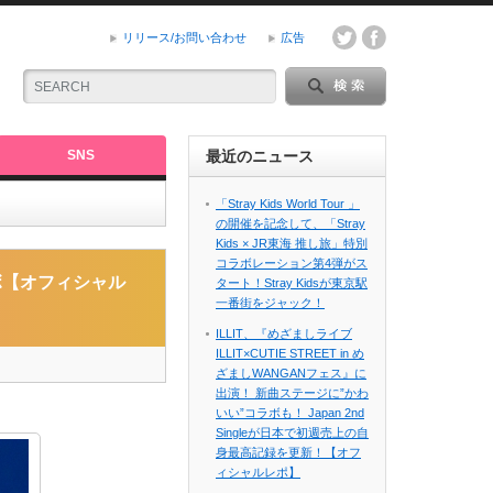
リリース/お問い合わせ
広告
SNS
最近のニュース
「Stray Kids World Tour 」
の開催を記念して、「Stray
Kids × JR東海 推し旅」特別
コラボレーション第4弾がス
ラボ【オフィシャル
タート！Stray Kidsが東京駅
一番街をジャック！
ILLIT、『めざましライブ
ILLIT×CUTIE STREET in め
ざましWANGANフェス』に
出演！ 新曲ステージに”かわ
いい”コラボも！ Japan 2nd
Singleが日本で初週売上の自
身最高記録を更新！【オフ
ィシャルレポ】