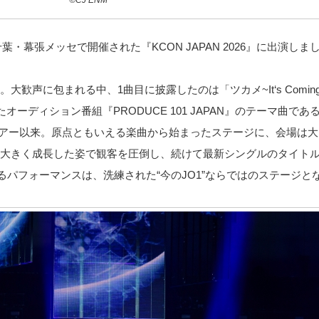
©CJ ENM
葉・幕張メッセで開催された『KCON JAPAN 2026』に出演しま
に包まれる中、1曲目に披露したのは「ツカメ~It‘s Coming~ (J
ーディション番組『PRODUCE 101 JAPAN』のテーマ曲で
アツアー以来。原点ともいえる楽曲から始まったステージに、会場は
大きく成長した姿で観客を圧倒し、続けて最新シングルのタイトル曲「H
せるパフォーマンスは、洗練された“今のJO1”ならではのステージと