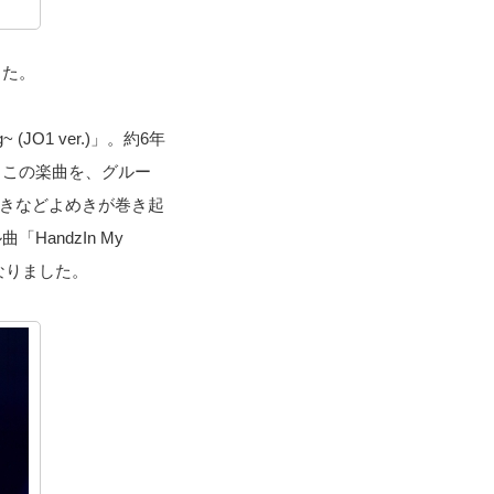
した。
O1 ver.)」。約6年
あるこの楽曲を、グルー
大きなどよめきが巻き起
andzIn My
なりました。