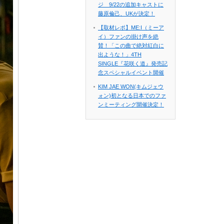
ジ 9/22の追加キャストに
藤原倫己、UKが決定！
【取材レポ】ME:I（ミーア
イ）ファンの掛け声を絶
賛！「この曲で絶対紅白に
出ような！」4TH
SINGLE『花咲く道』発売記
念スペシャルイベント開催
KIM JAE WON(キムジェウ
ォン)初となる日本でのファ
ンミーティング開催決定！