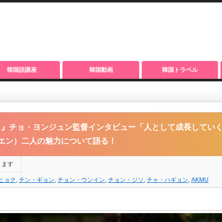
韓国語講座
韓国動画
韓国トラベル
ン監督インタビュー「人として成長していく過程を見せたい」チョン・ジソとチャ・ハ
タ』チョ・ヨンジュン監督インタビュー「人として成長してい
 エン）二人の魅力について語る！
ります
ヒョク
,
チン・ギョン
,
チョン・ウンイン
,
チョン・ジソ
,
チャ・ハギョン
,
AKMU