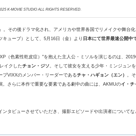
 2025 K-MOVIE STUDIO ALL RIGHTS RESERVED.
た』。その後ドラマ化され、アメリカや世界各国でリメイクや舞台
ツキューブ）として、5月16日（金）より
日本にて世界最速公開中
XP（色素性乾皮症）”を抱えた主人公・ミソルを演じるのは、201
レイクした
チョン・ジソ
。そして彼女を支える少年・ミンジュンを
プVIXXのメンバー・リーダーである
チャ・ハギョン（エン）
。そ
演。さらに本作で重要な要素である劇中の曲には、AKMUの
イ・チ
インタビューさせていただき、撮影エピソードや出演者についてな