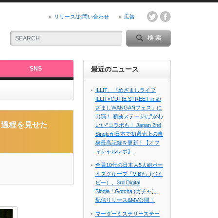
リリース/お問い合わせ
広告
SNS
最近のニュース
ILLIT、『めざましライブ
ILLIT×CUTIE STREET in め
ざましWANGANフェス』に
ギョン（VIXX エ
出演！ 新曲ステージに”かわ
く過程を見せた
いい”コラボも！ Japan 2nd
Singleが日本で初週売上の自
身最高記録を更新！【オフ
ィシャルレポ】
全員10代の日本人5人組ボー
イズグループ「VIBY」(バイ
ビー）、3rd Digital
Single「Gotcha (ガチャ)」
配信リリース&MV公開！
マーダーミステリーステー