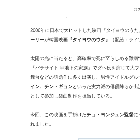
©️
2006年に日本で大ヒットした映画『タイヨウのう
ーリーが韓国映画
『タイヨウのウタ』
（配給：ライ
太陽の光に当たると、高確率で死に至らしめる難病“
『パラサイト 半地下の家族』でダヘ役を演じて大ブ
舞台などの話題作に多く出演し、男性アイドルグルー
イン、チン・ギョン
といった実力派の俳優陣らが出
として参加し楽曲制作を担当している。
今回、この映画を手掛けた
チョ・ヨンジュン監督
に
れました。