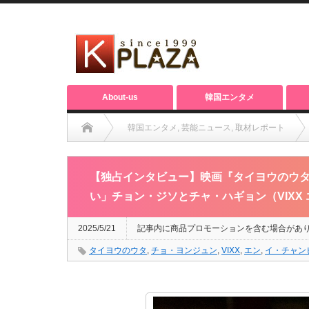
About-us
韓国エンタメ
韓国エンタメ
,
芸能ニュース
,
取材レポート
【独占インタビュー】映画『タイヨウのウタ』チョ・ヨンジュ
【独占インタビュー】映画『タイヨウのウ
ン）二人の魅力について語る！
い」チョン・ジソとチャ・ハギョン（VIXX
2025/5/21
記事内に商品プロモーションを含む場合があ
タイヨウのウタ
,
チョ・ヨンジュン
,
VIXX
,
エン
,
イ・チャン