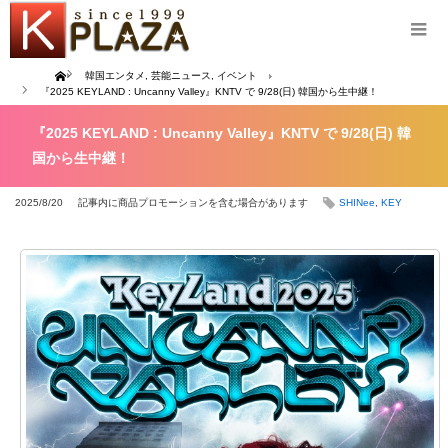
Home
韓国エンタメ
,
芸能ニュース
,
イベント
『2025 KEYLAND : Uncanny Valley』KNTV で 9/28(日) 韓国から生中継！
『2025 KEYLAND : Uncanny Valley』KNTV で 9/28(日) 韓
国から生中継！
2025/8/20
記事内に商品プロモーションを含む場合があります
SHINee
,
KEY