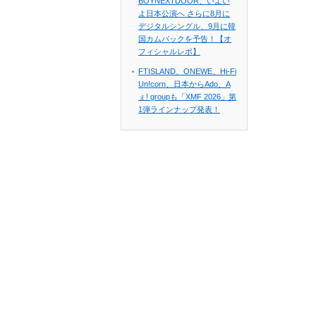
BOYNEXTDOOR、いよい
よ日本公演へ さらに8月に
デジタルシングル、9月に韓
国カムバックを予告！【オ
フィシャルレポ】
FTISLAND、ONEWE、Hi-Fi
Un!corn、日本からAdo、A
ぇ! groupも「XMF 2026」第
1弾ラインナップ発表！