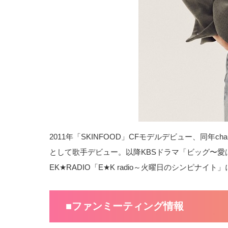
2011年「SKINFOOD」CFモデルデビュー、同年ch
として歌手デビュー。以降KBSドラマ「ビッグ〜愛は
EK★RADIO「E★K radio～火曜日のシンピナイト
■ファンミーティング情報