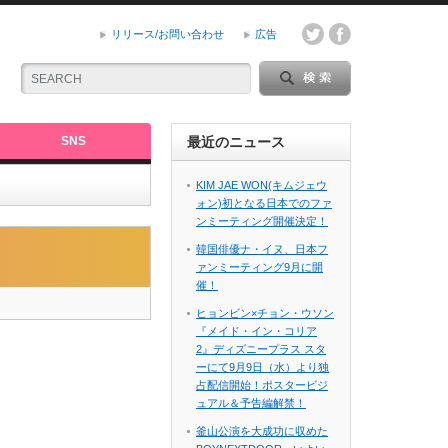
リリース/お問い合わせ
広告
SNS
最近のニュース
KIM JAE WON(キムジェウ
ォン)初となる日本でのファ
ンミーティング開催決定！
韓国俳優ナ・イヌ、日本フ
ァンミーティング9月に開
催！
ヒョンビン×チョン・ウソン
『メイド・イン・コリア
2』ディズニープラス スタ
ーにて9月9日（水）より独
占配信開始！ポスタービジ
ュアル＆予告編解禁！
釜山公演を大成功に収めた