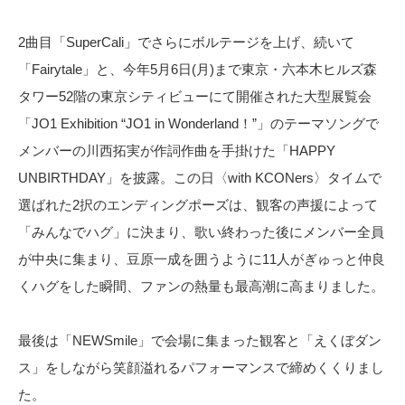
2曲目「SuperCali」でさらにボルテージを上げ、続いて
「Fairytale」と、今年5月6日(月)まで東京・六本木ヒルズ森
タワー52階の東京シティビューにて開催された大型展覧会
「JO1 Exhibition “JO1 in Wonderland！”」のテーマソングで
メンバーの川西拓実が作詞作曲を手掛けた「HAPPY
UNBIRTHDAY」を披露。この日〈with KCONers〉タイムで
選ばれた2択のエンディングポーズは、観客の声援によって
「みんなでハグ」に決まり、歌い終わった後にメンバー全員
が中央に集まり、豆原一成を囲うように11人がぎゅっと仲良
くハグをした瞬間、ファンの熱量も最高潮に高まりました。
最後は「NEWSmile」で会場に集まった観客と「えくぼダン
ス」をしながら笑顔溢れるパフォーマンスで締めくくりまし
た。