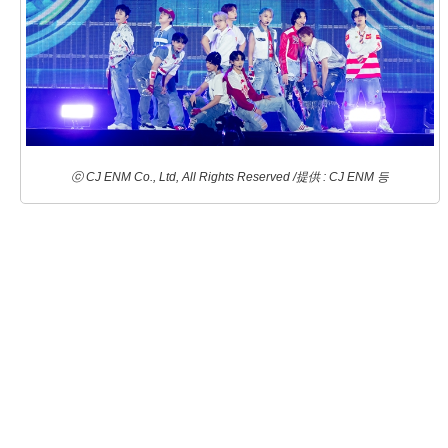
ⓒ CJ ENM Co., Ltd, All Rights Reserved /提供 : CJ ENM 등