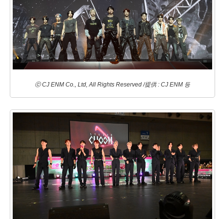
ⓒ CJ ENM Co., Ltd, All Rights Reserved /提供 : CJ ENM 등