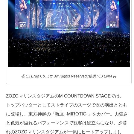
ⓒ CJ ENM Co., Ltd, All Rights Reserved /提供 : CJ ENM 등
ZOZOマリンスタジアムのM COUNTDOWN STAGEでは、
トップバッターとしてストライプのスーツで炎の演出ととも
に登場し、東方神起の「呪文 -MIROTIC-」をカバー。力強さ
と色気が溢れるパフォーマンスで観客は総立ちになり、夕暮
れのZOZOマリンスタジアムが一気にヒートアップしまし