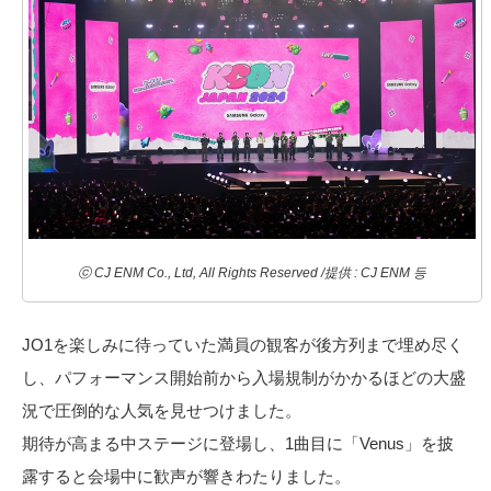
ⓒ CJ ENM Co., Ltd, All Rights Reserved /提供 : CJ ENM 등
JO1を楽しみに待っていた満員の観客が後方列まで埋め尽く
し、パフォーマンス開始前から入場規制がかかるほどの大盛
況で圧倒的な人気を見せつけました。
期待が高まる中ステージに登場し、1曲目に「Venus」を披
露すると会場中に歓声が響きわたりました。