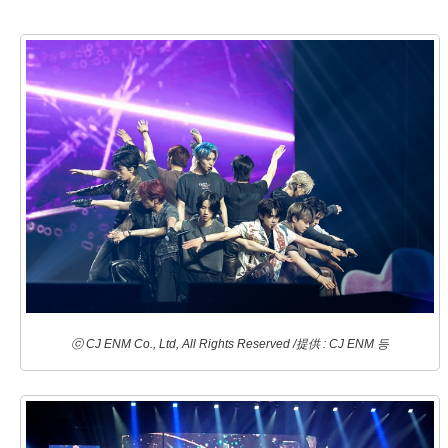
ⓒ CJ ENM Co., Ltd, All Rights Reserved /提供 : CJ ENM 등