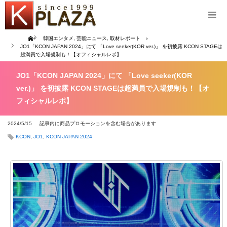
Home
韓国エンタメ
,
芸能ニュース
,
取材レポート
JO1「KCON JAPAN 2024」にて 「Love seeker(KOR ver.)」 を初披露 KCON STAGEは
超満員で入場規制も！【オフィシャルレポ】
JO1「KCON JAPAN 2024」にて 「Love seeker(KOR
ver.)」 を初披露 KCON STAGEは超満員で入場規制も！【オ
フィシャルレポ】
2024/5/15
記事内に商品プロモーションを含む場合があります
KCON
,
JO1
,
KCON JAPAN 2024