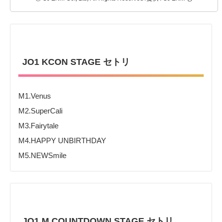
JO1 KCON STAGE セトリ
M1.Venus
M2.SuperCali
M3.Fairytale
M4.HAPPY UNBIRTHDAY
M5.NEWSmile
JO1 M COUNTDOWN STAGE セトリ