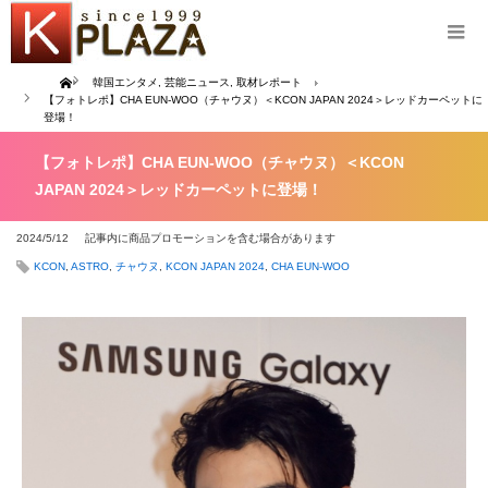
Home
韓国エンタメ
,
芸能ニュース
,
取材レポート
【フォトレポ】CHA EUN-WOO（チャウヌ）＜KCON JAPAN 2024＞レッドカーペットに
登場！
【フォトレポ】CHA EUN-WOO（チャウヌ）＜KCON
JAPAN 2024＞レッドカーペットに登場！
2024/5/12
記事内に商品プロモーションを含む場合があります
KCON
,
ASTRO
,
チャウヌ
,
KCON JAPAN 2024
,
CHA EUN-WOO