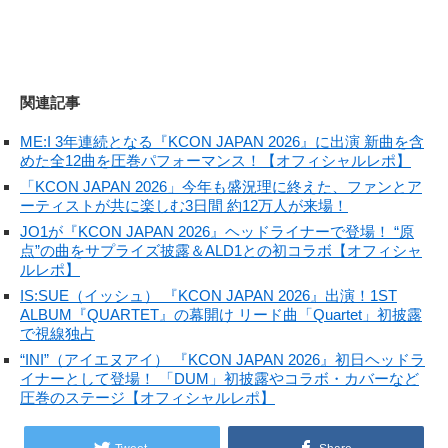
関連記事
ME:I 3年連続となる『KCON JAPAN 2026』に出演 新曲を含
めた全12曲を圧巻パフォーマンス！【オフィシャルレポ】
「KCON JAPAN 2026」今年も盛況理に終えた、ファンとア
ーティストが共に楽しむ3日間 約12万人が来場！
JO1が『KCON JAPAN 2026』ヘッドライナーで登場！ “原
点”の曲をサプライズ披露＆ALD1との初コラボ【オフィシャ
ルレポ】
IS:SUE（イッシュ） 『KCON JAPAN 2026』出演！1ST
ALBUM『QUARTET』の幕開け リード曲「Quartet」初披露
で視線独占
“INI”（アイエヌアイ） 『KCON JAPAN 2026』初日ヘッドラ
イナーとして登場！ 「DUM」初披露やコラボ・カバーなど
圧巻のステージ【オフィシャルレポ】