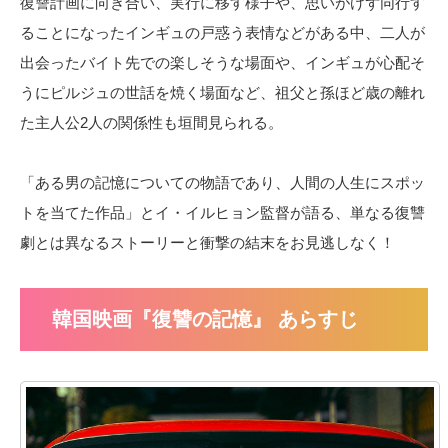
復讐計画に向き合い、実行に移す様子や、思いがけず同行す
ることになったインギュの戸惑う表情などがある中、二人が
出会ったバイト先での楽しそうな場面や、インギュが心配そ
うにピルジュの世話を焼く場面など、祖父と孫ほど歳の離れ
た主人公2人の関係性も垣間見られる。
「ある男の記憶についての物語であり、人間の人生にスポッ
トを当てた作品」とイ・イルヒョン監督が語る、単なる復讐
劇とは異なるストーリーと衝撃の結末をお見逃しなく！
韓国映画『復讐の記憶』 あらすじ