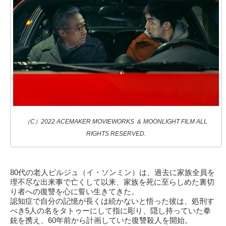
（C）2022 ACEMAKER MOVIEWORKS ＆ MOONLIGHT FILM ALL
RIGHTS RESERVED.
80代の老人ピルジュ（イ・ソンミン）は、過去に家族全員を
理不尽な出来事で亡くして以来、家族を死に至らしめた裏切
り者への復讐を心に誓い生きてきた。
認知症で自分の記憶が長くは続かないと悟った彼は、処刑す
べき5人の名をタトゥーにして指に彫り、隠し持っていた拳
銃を携え、60年前から計画していた復讐殺人を開始。