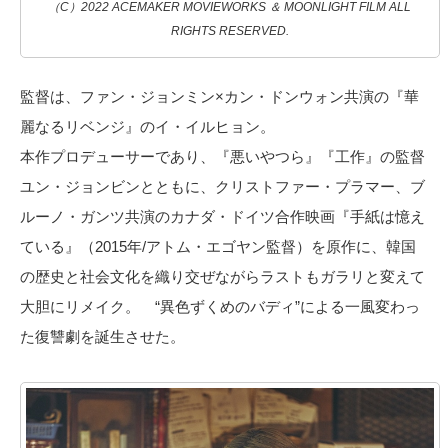
（C）2022 ACEMAKER MOVIEWORKS ＆ MOONLIGHT FILM ALL
RIGHTS RESERVED.
監督は、ファン・ジョンミン×カン・ドンウォン共演の『華
麗なるリベンジ』のイ・イルヒョン。
本作プロデューサーであり、『悪いやつら』『工作』の監督
ユン・ジョンビンとともに、クリストファー・プラマー、ブ
ルーノ・ガンツ共演のカナダ・ドイツ合作映画『手紙は憶え
ている』（2015年/アトム・エゴヤン監督）を原作に、韓国
の歴史と社会文化を織り交ぜながらラストもガラリと変えて
大胆にリメイク。 “異色ずくめのバディ”による一風変わっ
た復讐劇を誕生させた。