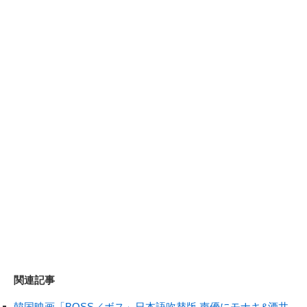
関連記事
韓国映画「BOSS／ボス」日本語吹替版 声優にモナキ&酒井