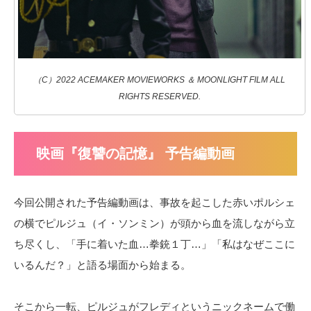
（C）2022 ACEMAKER MOVIEWORKS ＆ MOONLIGHT FILM ALL
RIGHTS RESERVED.
映画『復讐の記憶』 予告編動画
今回公開された予告編動画は、事故を起こした赤いポルシェ
の横でピルジュ（イ・ソンミン）が頭から血を流しながら立
ち尽くし、「手に着いた血…拳銃１丁…」「私はなぜここに
いるんだ？」と語る場面から始まる。
そこから一転、ピルジュがフレディというニックネームで働