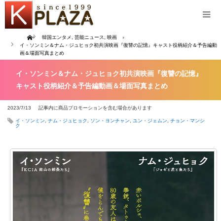
Home
韓国エンタメ
,
芸能ニュース
,
映画
イ・ソンミン＆ナム・ジュヒョク初共演映画『復讐の記憶』キャスト役柄紹介＆予告編動
画＆場面写真まとめ
イ・ソンミン＆ナム・ジュヒョク初共演映画『復讐の記憶』
キャスト役柄紹介＆予告編動画＆場面写真まとめ
2023/7/13
記事内に商品プロモーションを含む場合があります
イ・ソンミン
,
ナム・ジュヒョク
,
ソン・ヨンチャン
,
ユン・ジェムン
,
チョン・マンシ
ク