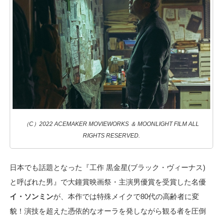
（C）2022 ACEMAKER MOVIEWORKS ＆ MOONLIGHT FILM ALL
RIGHTS RESERVED.
日本でも話題となった『工作 黒金星(ブラック・ヴィーナス)
と呼ばれた男』で大鐘賞映画祭・主演男優賞を受賞した名優
イ・ソンミン
が、本作では特殊メイクで80代の高齢者に変
貌！演技を超えた憑依的なオーラを発しながら観る者を圧倒