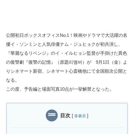
公開初日ボックスオフィスNo.1！映画やドラマで大活躍の名
優イ・ソンミンと人気俳優ナム・ジュヒョクが初共演し、
『華麗なるリベンジ』のイ・イルヒョン監督が手掛けた異色
の復讐劇『復讐の記憶』（原題리멤버）が 9月1日（金）よ
りシネマート新宿、シネマート心斎橋他にて全国順次公開と
なる。
この度、予告編と場面写真10点が一挙解禁となった。
目次
[
]
非表示