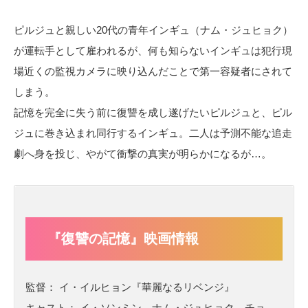
ピルジュと親しい20代の青年インギュ（ナム・ジュヒョク）
が運転手として雇われるが、何も知らないインギュは犯行現
場近くの監視カメラに映り込んだことで第一容疑者にされて
しまう。
記憶を完全に失う前に復讐を成し遂げたいピルジュと、ピル
ジュに巻き込まれ同行するインギュ。二人は予測不能な追走
劇へ身を投じ、やがて衝撃の真実が明らかになるが…。
『復讐の記憶』映画情報
監督： イ・イルヒョン『華麗なるリベンジ』
キャスト： イ・ソンミン、ナム・ジュヒョク、チョ