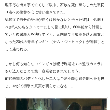
理不尽な出来事で亡くして以来、家族を死に至らしめた裏切
り者への復讐を心に誓い生きてきた。
認知症で自分の記憶が長くは続かないと悟った彼は、処刑す
べき5人の名をタトゥーにして指に彫り、60年前から計画し
ていた復讐殺人を決行すべく、元同僚で年齢差を越え親友と
なった20代の青年インギュ（ナム・ジュヒョク）が運転手と
して雇われる。
しかし何も知らないインギュは犯行現場近くの監視カメラに
映り込んだことで第一容疑者にされてしまう。
前代未聞のバディと化した二人は予測不能な追走劇へ身を投
じ、やがて衝撃の真実が明らかになる…。