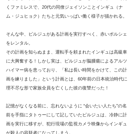
くファミレスで、20代の同僚ジェイソンことインギュ（ナ
ム・ジュヒョク）たちと元気いっぱい働く様子が描かれる。
そんな中、ピルジュがある計画を実行すべく、赤いポルシェ
をレンタル。
その計画を知らぬまま、運転手を頼まれたインギュは高級車
に大興奮する！しかし実は、ピルジュが脳腫瘍によるアルツ
ハイマー病を患っており、「私は長い時間をかけて、この計
画を練りました」という計画とは、60年前の日本統治時代に
理不尽な形で家族全員を亡くした彼の復讐だった！
記憶がなくなる前に、忘れないように “会いたい人たち”の名
前を手指にタトゥーにして記していたピルジュは、冷静に計
画を実行に移すが、犯行現場の監視カメラ映像からインギュ
が殺人の容疑者になってしまう。