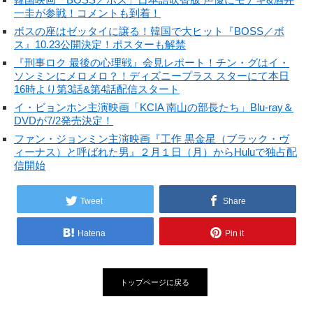
一圭が参戦！コメントも到着！
ボスの座はゼッタイに譲る！韓国で大ヒット『BOSS／ボ
ス』10.23公開決定！ポスターも解禁
『刑事ロク 最後の心理戦』会見レポート！チン・グはイ・
ソンミンにメロメロ？！ディズニープラス スターにて本日
16時より第3話&第4話配信スタート
イ・ビョンホン主演映画「KCIA 南山の部長たち」Blu-ray＆
DVDが7/2発売決定！
ファン・ジョンミン主演映画『工作 黒金星（ブラック・ヴ
ィーナス）と呼ばれた男』２月１日（月）からHuluで独占配
信開始
Tweet
Share
Hatena
Pin it
トップページに戻る