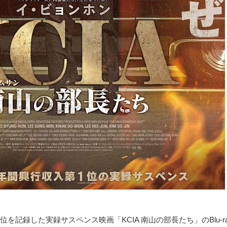
を記録した実録サスペンス映画「KCIA 南山の部長たち」のBlu-ra