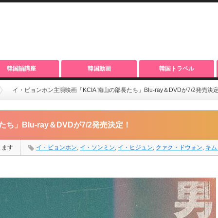
韓国語講座
韓国動画
韓国トラベル
イ・ビョンホン主演映画「KCIA 南山の部長たち」Blu-ray＆DVDが7/2発売決
」Blu-ray＆DVDが7/2発売決定！
ります
イ・ビョンホン
,
イ・ソンミン
,
イ・ヒジュン
,
クァク・ドウォン
,
キム