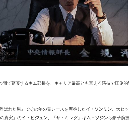
の間で葛藤するキム部長を、キャリア最高とも言える演技で圧倒的
と呼ばれた男』でその年の賞レースを席巻した
イ・ソンミン
、大ヒッ
いの真実』の
イ・ヒジュン
、『ザ・キング』
キム・ソジン
ら豪華演