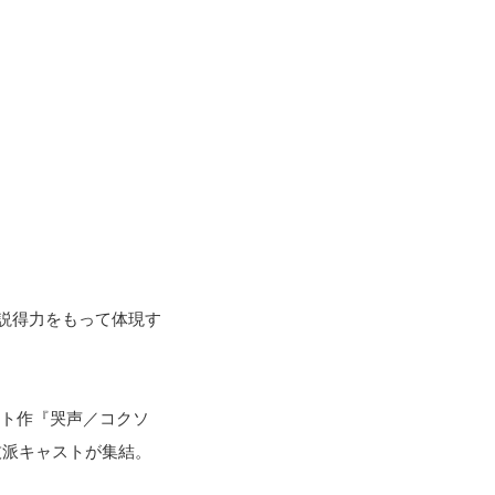
説得力をもって体現す
ト作『哭声／コクソ
技派キャストが集結。