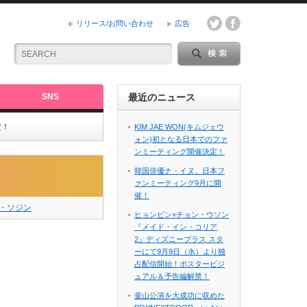
リリース/お問い合わせ
広告
SNS
最近のニュース
定！
KIM JAE WON(キムジェウ
ォン)初となる日本でのファ
ンミーティング開催決定！
韓国俳優ナ・イヌ、日本フ
ァンミーティング9月に開
催！
・ソジン
ヒョンビン×チョン・ウソン
『メイド・イン・コリア
2』ディズニープラス スタ
ーにて9月9日（水）より独
占配信開始！ポスタービジ
ュアル＆予告編解禁！
釜山公演を大成功に収めた