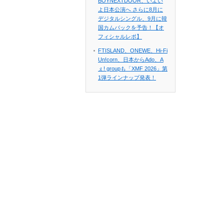
BOYNEXTDOOR、いよい
よ日本公演へ さらに8月に
デジタルシングル、9月に韓
国カムバックを予告！【オ
フィシャルレポ】
FTISLAND、ONEWE、Hi-Fi
Un!corn、日本からAdo、A
ぇ! groupも「XMF 2026」第
1弾ラインナップ発表！