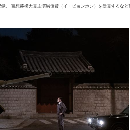
を記録、 百想芸術大賞主演男優賞（イ・ビョンホン）を受賞するな