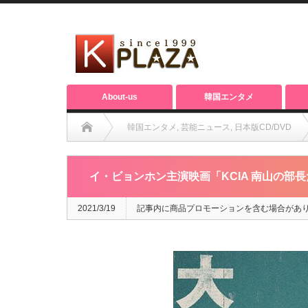
About-us
韓国エンタメ
韓国エンタメ
,
芸能ニュース
,
日本版CD/DVD
イ・ビョンホン主演映画「KCIA 南山の部長たち
2021/3/19
記事内に商品プロモーションを含む場合があ