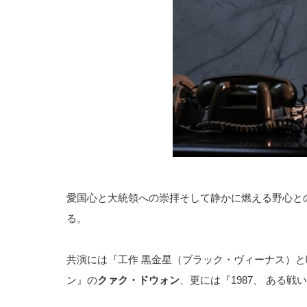
愛国心と大統領への崇拝そして静かに燃える野心と
る。
共演には『工作 黒金星（ブラック・ヴィーナス）
ン』の
クァク・ドウォン
、更には『1987、 ある戦