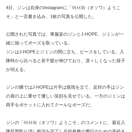
4日、ジンは自身のInstagramに「어서와（オソワ）ようこ
そ」と一言書き込み、1枚の写真を公開した。
公開された写真では、軍服姿のジンとJ-HOPE、ジミンが一
緒に揃ってポーズを取っている。
ジンはJ-HOPEとジミンの間に立ち、ピースをしている。入
隊時から比べると若干髪が伸びており、凛々しくなった様子
が伺える。
ジンの隣ではJ-HOPEは片手は親指を立て、反対の手はジン
の肩の上に乗せて優しい笑顔を見せている。一方のジミンは
両手をポケットに入れてクールなポーズだ。
ジンの「어서와（オソワ）ようこそ」のコメントに、最近入
隊延期取り消し申請を完了し兵役義務の履行のための手続き