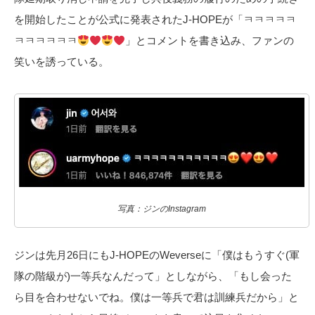
を開始したことが公式に発表されたJ-HOPEが「ㅋㅋㅋㅋㅋ
ㅋㅋㅋㅋㅋㅋ
」とコメントを書き込み、ファンの
笑いを誘っている。
写真：ジンのInstagram
ジンは先月26日にもJ-HOPEのWeverseに「僕はもうすぐ(軍
隊の階級が)一等兵なんだって」としながら、「もし会った
ら目を合わせないでね。僕は一等兵で君は訓練兵だから」と