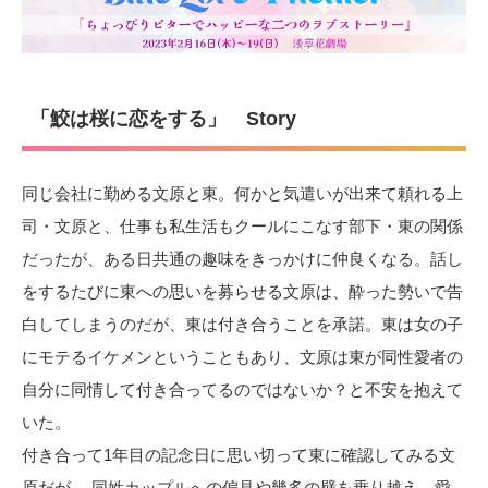
「鮫は桜に恋をする」 Story
同じ会社に勤める文原と東。何かと気遣いが出来て頼れる上
司・文原と、仕事も私生活もクールにこなす部下・東の関係
だったが、ある日共通の趣味をきっかけに仲良くなる。話し
をするたびに東への思いを募らせる文原は、酔った勢いで告
白してしまうのだが、東は付き合うことを承諾。東は女の子
にモテるイケメンということもあり、文原は東が同性愛者の
自分に同情して付き合ってるのではないか？と不安を抱えて
いた。
付き合って1年目の記念日に思い切って東に確認してみる文
原だが… 同姓カップルへの偏見や幾多の壁を乗り越え、愛