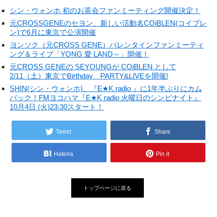
シン・ウォンホ 初のお茶会ファンミーティング開催決定！
元CROSSGENEのセヨン、新しい活動名COiBLEN(コイブレ
ン)で6月に東京で公演開催
ヨンソク（元CROSS GENE）バレンタインファンミーティ
ング＆ライブ「YONG 愛 LAND～」開催！
元CROSS GENEの SEYOUNGが COiBLEN として
2/11（土）東京でBirthday PARTY&LIVEを開催!
SHIN(シン・ウォンホ)、『E★K radio 』に1年半ぶりにカム
バック！FMヨコハマ『E★K radio 火曜日のシンピナイト』
10月4日 (火)23:30スタート！
Tweet
Share
Hatena
Pin it
トップページに戻る