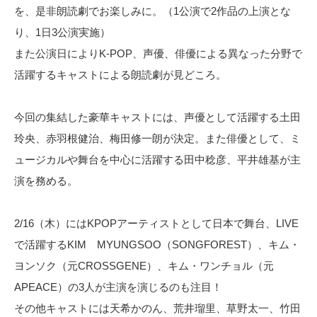
を、是非朗読劇でお楽しみに。（1公演で2作品の上演とな
り、1日3公演実施）
また公演日によりK-POP、声優、俳優による異なった分野で
活躍するキャストによる朗読劇が見どころ。
今回の集結した豪華キャストには、声優として活躍する土田
玲央、赤羽根健治、梅田修一朗が決定。また俳優として、ミ
ュージカルや舞台を中心に活躍する田中稔彦、平井雄基が主
演を務める。
2/16（木）にはKPOPアーティストとして日本で舞台、LIVE
で活躍するKIM MYUNGSOO（SONGFOREST）、キム・
ヨンソク（元CROSSGENE）、キム・ワンチョル（元
APEACE）の3人が主演を演じるのも注目！
その他キャストには天希かのん、荒井瑠里、草野太一、竹田