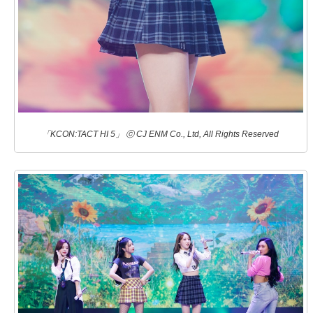
「KCON:TACT HI 5」 ⓒ CJ ENM Co., Ltd, All Rights Reserved