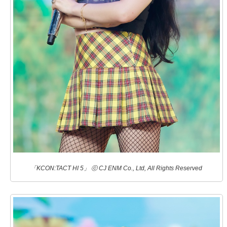
「KCON:TACT HI 5」 ⓒ CJ ENM Co., Ltd, All Rights Reserved