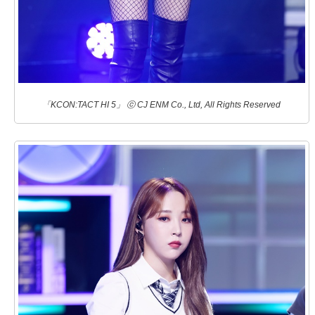
「KCON:TACT HI 5」 ⓒ CJ ENM Co., Ltd, All Rights Reserved