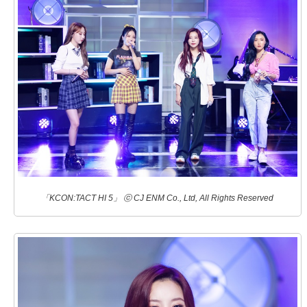
「KCON:TACT HI 5」 ⓒ CJ ENM Co., Ltd, All Rights Reserved