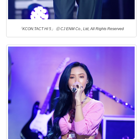
「KCON:TACT HI 5」 ⓒ CJ ENM Co., Ltd, All Rights Reserved