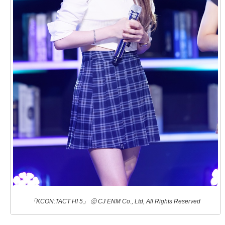
「KCON:TACT HI 5」 ⓒ CJ ENM Co., Ltd, All Rights Reserved