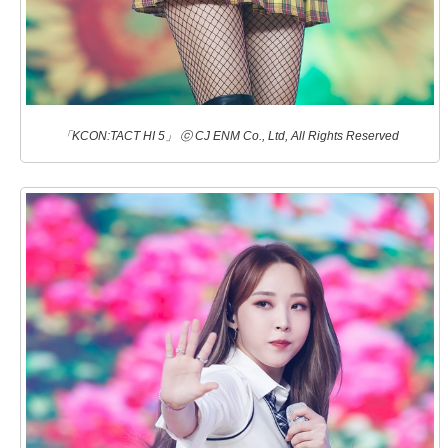
「KCON:TACT HI 5」 ⓒ CJ ENM Co., Ltd, All Rights Reserved