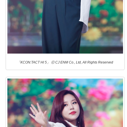
「KCON:TACT HI 5」 ⓒ CJ ENM Co., Ltd, All Rights Reserved