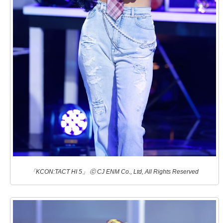
「KCON:TACT HI 5」 ⓒ CJ ENM Co., Ltd, All Rights Reserved