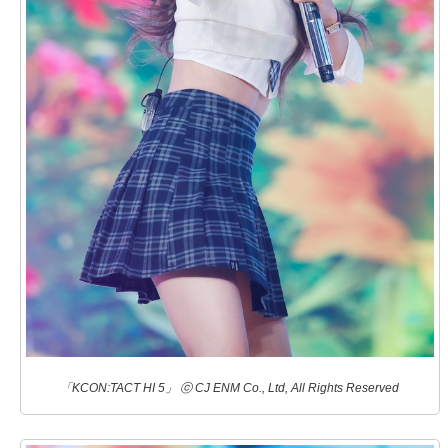
「KCON:TACT HI 5」 ⓒ CJ ENM Co., Ltd, All Rights Reserved