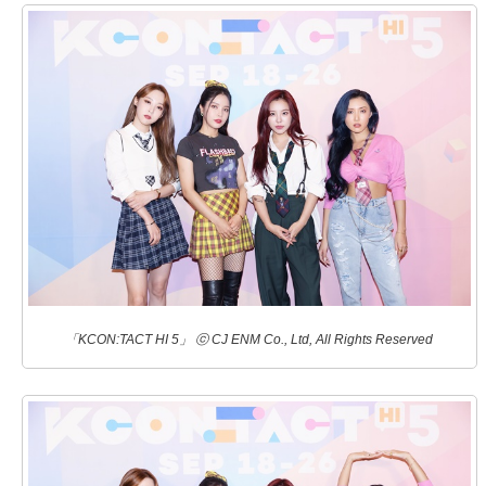
「KCON:TACT HI 5」 ⓒ CJ ENM Co., Ltd, All Rights Reserved