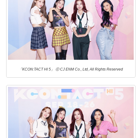
「KCON:TACT HI 5」 ⓒ CJ ENM Co., Ltd, All Rights Reserved