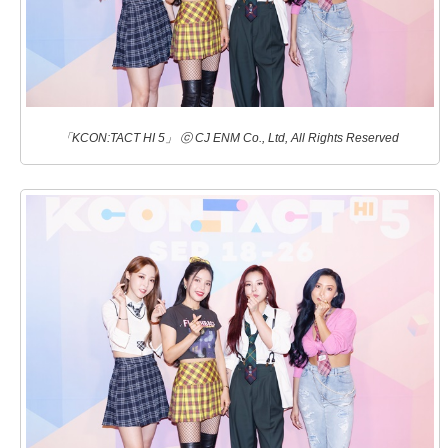
「KCON:TACT HI 5」 ⓒ CJ ENM Co., Ltd, All Rights Reserved