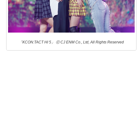
「KCON:TACT HI 5」 ⓒ CJ ENM Co., Ltd, All Rights Reserved