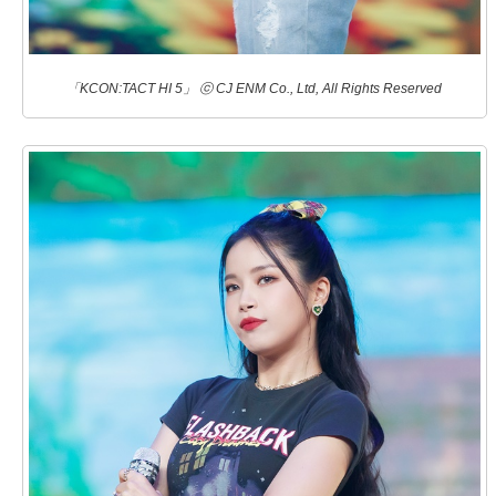
「KCON:TACT HI 5」 ⓒ CJ ENM Co., Ltd, All Rights Reserved