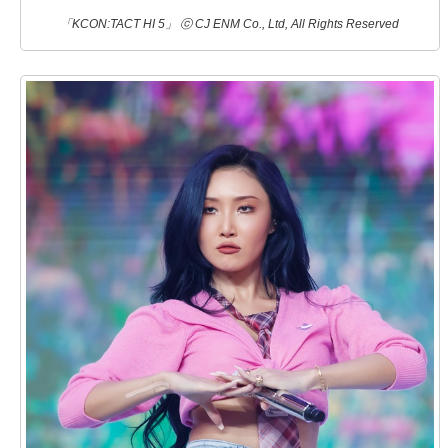
「KCON:TACT HI 5」 ⓒ CJ ENM Co., Ltd, All Rights Reserved