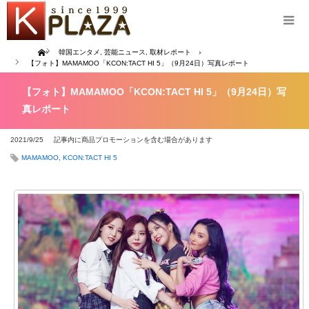
Home
韓国エンタメ
,
芸能ニュース
,
取材レポート
【フォト】MAMAMOO「KCON:TACT HI 5」（9月24日）写真レポート
【フォト】MAMAMOO「KCON:TACT HI 5」（9月24日）写
真レポート
2021/9/25
記事内に商品プロモーションを含む場合があります
MAMAMOO
,
KCON:TACT HI 5