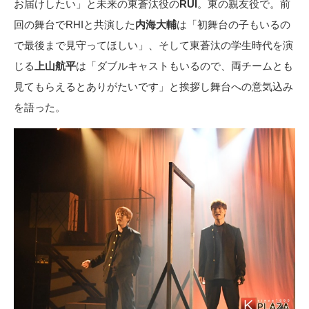
お届けしたい」と未来の東蒼汰役の
RUI
。東の親友役で。前
回の舞台でRHIと共演した
内海大輔
は「初舞台の子もいるの
で最後まで見守ってほしい」、そして東蒼汰の学生時代を演
じる
上山航平
は「ダブルキャストもいるので、両チームとも
見てもらえるとありがたいです」と挨拶し舞台への意気込み
を語った。