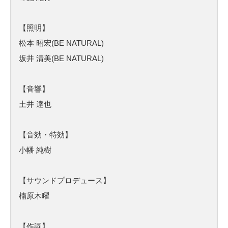
【照明】
松本 昭宏(BE NATURAL)
坂井 清美(BE NATURAL)
【音響】
土井 達也
【音効・特効】
小幡 純樹
【サウンドプロデュース】
楠原木曜
【作詞】