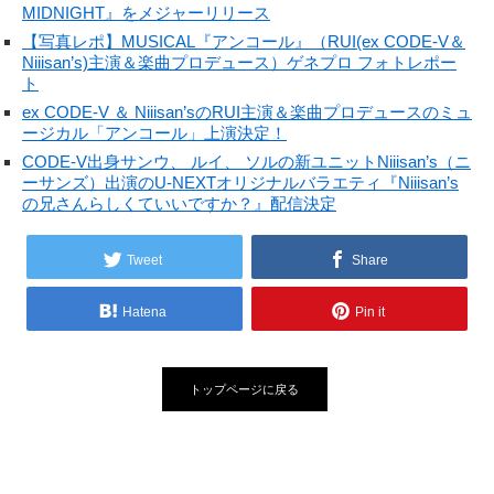
MIDNIGHT』をメジャーリリース
【写真レポ】MUSICAL『アンコール』（RUI(ex CODE-V＆
Niiisan’s)主演＆楽曲プロデュース）ゲネプロ フォトレポー
ト
ex CODE-V ＆ Niiisan’sのRUI主演＆楽曲プロデュースのミュ
ージカル「アンコール」上演決定！
CODE-V出身サンウ、 ルイ、 ソルの新ユニットNiiisan’s（ニ
ーサンズ）出演のU-NEXTオリジナルバラエティ『Niiisan’s
の兄さんらしくていいですか？』配信決定
Tweet
Share
Hatena
Pin it
トップページに戻る