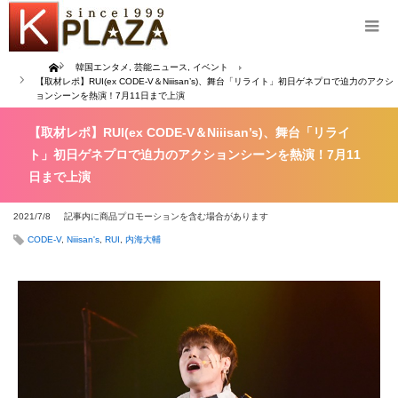
Home
韓国エンタメ
,
芸能ニュース
,
イベント
【取材レポ】RUI(ex CODE-V＆Niiisan’s)、舞台「リライト」初日ゲネプロで迫力のアクシ
ョンシーンを熱演！7月11日まで上演
【取材レポ】RUI(ex CODE-V＆Niiisan’s)、舞台「リライ
ト」初日ゲネプロで迫力のアクションシーンを熱演！7月11
日まで上演
2021/7/8
記事内に商品プロモーションを含む場合があります
CODE-V
,
Niiisan's
,
RUI
,
内海大輔