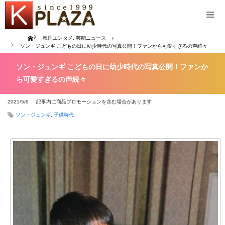
Home
韓国エンタメ
,
芸能ニュース
ソン・ジュンギ こどもの日に幼少時代の写真公開！ファンから可愛すぎるの声続々
ソン・ジュンギ こどもの日に幼少時代の写真公開！ファンか
ら可愛すぎるの声続々
2021/5/6
記事内に商品プロモーションを含む場合があります
ソン・ジュンギ
,
子供時代