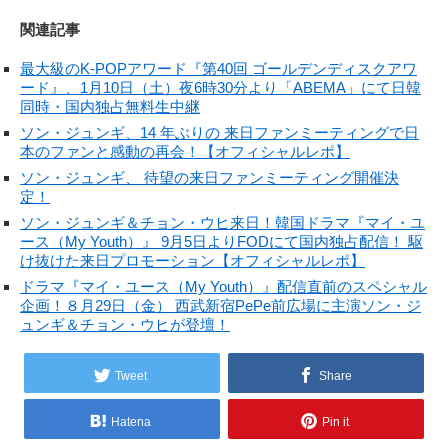
関連記事
最大級のK-POPアワード『第40回 ゴールデンディスクアワ
ード』、1月10日（土）夜6時30分より「ABEMA」にて日韓
同時・国内独占無料生中継
ソン・ジュンギ、14 年ぶりの 来日ファンミーティングで日
本のファンと感動の再会！【オフィシャルレポ】
ソン・ジュンギ、 待望の来日ファンミーティング開催決
定！
ソン・ジュンギ＆チョン・ウヒ来日！韓国ドラマ『マイ・ユ
ース（My Youth）』 9月5日よりFODにて国内独占配信！ 駆
け抜けた来日プロモーション【オフィシャルレポ】
ドラマ『マイ・ユース（My Youth）』配信直前のスペシャル
企画！８月29日（金） 西武新宿PePe前広場に主演ソン・ジ
ュンギ＆チョン・ウヒが登壇！
Tweet
Share
Hatena
Pin it