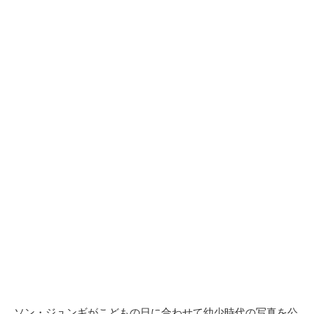
ソン・ジュンギがこどもの日に合わせて幼少時代の写真を公