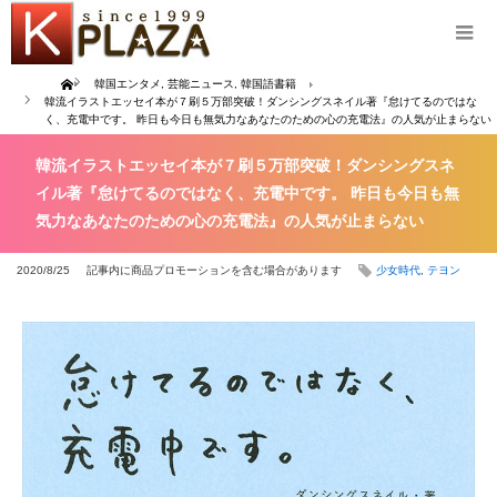
Home
韓国エンタメ
,
芸能ニュース
,
韓国語書籍
韓流イラストエッセイ本が７刷５万部突破！ダンシングスネイル著『怠けてるのではな
く、充電中です。 昨日も今日も無気力なあなたのための心の充電法』の人気が止まらない
韓流イラストエッセイ本が７刷５万部突破！ダンシングスネ
イル著『怠けてるのではなく、充電中です。 昨日も今日も無
気力なあなたのための心の充電法』の人気が止まらない
2020/8/25
記事内に商品プロモーションを含む場合があります
少女時代
,
テヨン