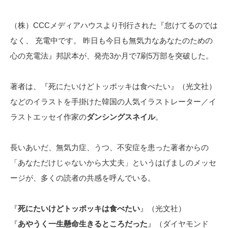
（株）CCCメディアハウスより刊行された『怠けてるのでは
なく、 充電中です。 昨日も今日も無気力なあなたのための
心の充電法』邦訳本が、発売3か月で7刷5万部を突破した。
著者は、『死にたいけどトッポッキは食べたい』（光文社）
などのイラストを手掛けた韓国の人気イラストレーター／イ
ラストエッセイ作家の
ダンシングスネイル
。
長いあいだ、無気力症、うつ、不安症を患った著者からの
「あなただけじゃないから大丈夫」というはげましのメッセ
ージが、多くの読者の共感を呼んでいる。
『
死にたいけどトッポッキは食べたい
』（光文社）
『
あやうく一生懸命生きるところだった
』（ダイヤモンド