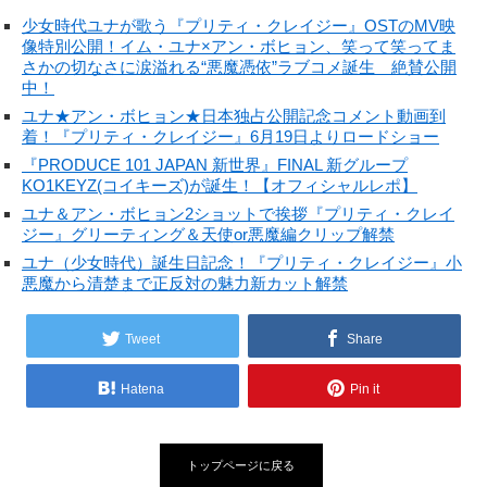
少女時代ユナが歌う『プリティ・クレイジー』OSTのMV映
像特別公開！イム・ユナ×アン・ボヒョン、笑って笑ってま
さかの切なさに涙溢れる“悪魔憑依”ラブコメ誕生 絶賛公開
中！
ユナ★アン・ボヒョン★日本独占公開記念コメント動画到
着！『プリティ・クレイジー』6月19日よりロードショー
『PRODUCE 101 JAPAN 新世界』FINAL 新グループ
KO1KEYZ(コイキーズ)が誕生！【オフィシャルレポ】
ユナ＆アン・ボヒョン2ショットで挨拶『プリティ・クレイ
ジー』グリーティング＆天使or悪魔編クリップ解禁
ユナ（少女時代）誕生日記念！『プリティ・クレイジー』小
悪魔から清楚まで正反対の魅力新カット解禁
Tweet
Share
Hatena
Pin it
トップページに戻る