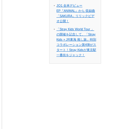
JO1 全米デビュー
EP『ANIMAL』から 収録曲
「SAKURA」リリックビデ
オ公開！
「Stray Kids World Tour 」
の開催を記念して、「Stray
Kids × JR東海 推し旅」特別
コラボレーション第4弾がス
タート！Stray Kidsが東京駅
一番街をジャック！