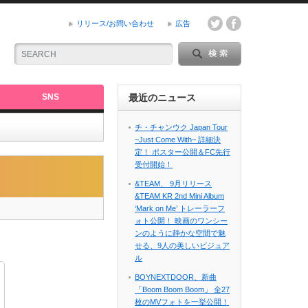
リリース/お問い合わせ
広告
SNS
最近のニュース
チ・チャンウク Japan Tour
~Just Come With~ 詳細決
定！ ポスター公開＆FC先行
受付開始！
&TEAM、 9月リリース
&TEAM KR 2nd Mini Album
‘Mark on Me’ トレーラーフ
ォト公開！ 映画のワンシー
ンのように静かな空間で魅
せる、9人の美しいビジュア
ル
BOYNEXTDOOR、新曲
「Boom Boom Boom」 全27
枚のMVフォトを一挙公開！