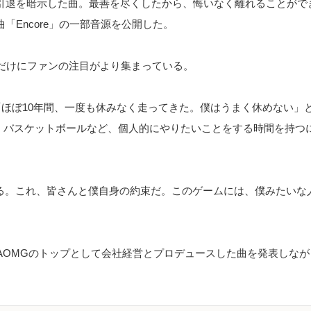
本当の引退を暗示した曲。最善を尽くしたから、悔いなく離れることが
収録曲「Encore」の一部音源を公開した。
だけにファンの注目がより集まっている。
「ほぼ10年間、一度も休みなく走ってきた。僕はうまく休めない」
ツ、バスケットボールなど、個人的にやりたいことをする時間を持つ
引退する。これ、皆さんと僕自身の約束だ。このゲームには、僕みたい
AOMGのトップとして会社経営とプロデュースした曲を発表しな