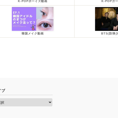
K-POPボーイズ動画
K-POPガ
韓国メイク動画
BTS(防弾
イブ