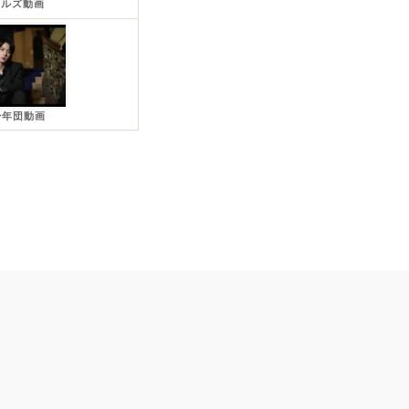
ールズ動画
少年団動画