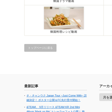
韓国ドラマ動画
韓国料理レシピ動画
トップページに戻る
最新記事
アーカ
ア
チ・チャンウク Japan Tour ~Just Come With~ 詳
ー
細決定！ ポスター公開＆FC先行受付開始！
カ
イ
&TEAM、 9月リリース &TEAM KR 2nd Mini
ブ
Album ‘Mark on Me’ トレーラーフォト公開！ 映