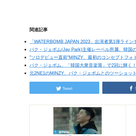
関連記事
「WATERBOMB JAPAN 2023」出演者第1弾
パク・ジェボム(Jay Park)主催レーベル所属、韓国
”ソロデビュー直前”MINZY、最初のコンセプトフ
パク・ジェボム、「韓国大衆音楽賞」で2冠に輝く
元2NE1のMINZY、パク・ジェボムとのツーショッ
Tweet