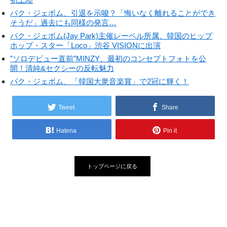
パク・ジェボム、引退を示唆？「悔いなく離れることができ
そうだ」過去にも同様の発言…
パク・ジェボム(Jay Park)主催レーベル所属、韓国のヒップ
ホップ・スター「Loco」渋谷 VISIONに出演
”ソロデビュー直前”MINZY、最初のコンセプトフォトを公
開！清純&セクシーの反転魅力
パク・ジェボム、「韓国大衆音楽賞」で2冠に輝く！
Tweet
Share
Hatena
Pin it
トップページに戻る