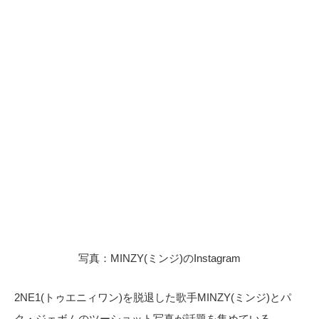
写真：MINZY(ミンジ)のInstagram
2NE1(トゥエニィワン)を脱退した歌手MINZY(ミンジ)とパ
ク・ジェボムのツーショット写真が話題を集めている。