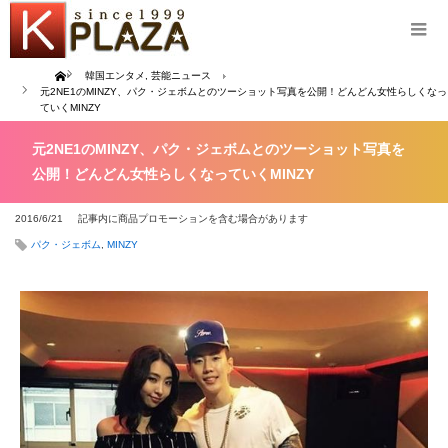
Home
韓国エンタメ
,
芸能ニュース
元2NE1のMINZY、パク・ジェボムとのツーショット写真を公開！どんどん女性らしくなっ
ていくMINZY
元2NE1のMINZY、パク・ジェボムとのツーショット写真を
公開！どんどん女性らしくなっていくMINZY
2016/6/21
記事内に商品プロモーションを含む場合があります
パク・ジェボム
,
MINZY